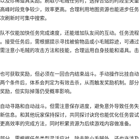
以及珍稀道具奖励。刷取小毛贼任务时，选择合适的时段至关重
高峰时段竞争较少，效率更高。合理利用地图资源也能进步任务
次刷新时可集中搜索。
队不仅能加快任务完成速度，还能增加队友间的互动。任务流程
。接受任务后，需根据提示寻找被偷物品或小毛贼踪迹，可通过
需注意小毛贼的攻击方法和技能，合理运用自身技能和道具。击
也可获取奖励，但必须在一回合内结束战斗。手动操作比挂自动
两个条件后，体系会判定为有效击杀，从而触发奖励机制。部分
奖励，但实际掉落仍受概率影响。
自动寻路和自动战斗。但需注意保存进度，避免意外导致任务失
新信息。和其他玩家保持探讨，共同探讨诀窍也能优化任务尝试
更高效率的完成方法，同时积累资源为后续游戏内容做准备。
部分，需根据任务类型灵活应对。除击败小毛贼外，还也许涉及