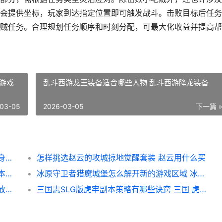
会提供坐标，玩家到达指定位置即可触发战斗。击败目标后任务
贼任务。合理规划任务顺序和时刻分配，可最大化收益并提高帮
游戏
乱斗西游龙王装备适合哪些人物 乱斗西游降龙装备
03-05
2026-03-05
下一篇 
攻城掠地防护罩应该如何获取 攻城掠地武将身上护罩是什么
怎样挑选赵云的攻城掠地觉醒套装 赵云用什么买
饥荒三本科技物品的持续时间有限吗 饥荒三本科技物品大全
冰原守卫者猎魔城堡怎么解开新的游戏区域 冰原守卫者游戏视频
怎么正确放置长生劫八角盘的珠子 怎么正确放置长期避孕药
三国志SLG版虎牢副本策略有哪些诀窍 三国 虎牢关之战