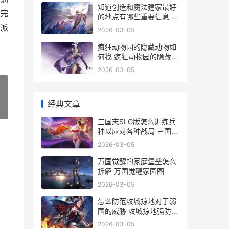
知道创造和魔法建家最好
完
的地点有哪些重要信息 创
造与魔法里的魔法
派
2026-03-05
疯狂动物园的隐藏动物如
何找 疯狂动物园的隐藏动
物大全
2026-03-05
经典文章
»
三国志SLG版怎么训练兵
种以应对各种战局 三国志
slg手游
2026-03-05
万国觉醒的家庭堡垒怎么
拆解 万国觉醒家园图
2026-03-05
怎么防范攻城掠地对于弱
国的威胁 攻城掠地强防和
防御的区别
2026-03-05