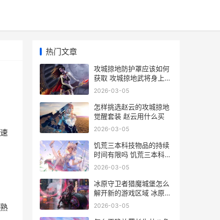
热门文章
攻城掠地防护罩应该如何
获取 攻城掠地武将身上护
罩是什么
2026-03-05
怎样挑选赵云的攻城掠地
觉醒套装 赵云用什么买
2026-03-05
速
饥荒三本科技物品的持续
时间有限吗 饥荒三本科技
物品大全
2026-03-05
冰原守卫者猎魔城堡怎么
解开新的游戏区域 冰原守
卫者游戏视频
2026-03-05
熟