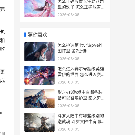
怎么正确放置长生劫八角
盘的珠子 怎么正确放置长
完
期避孕药
2026-03-05
包
猜你喜欢
和
怎么挑选第七史诗pve推
败
图阵型 第7史诗
2026-03-05
怎么进入赛尔号超级英雄
更
雷伊的世界 怎么进入赛尔
成
号战队
2026-03-05
影之刃3游戏中有哪些装
备可以召唤护卫 影之刃3
游戏视频
2026-03-05
。
斗罗大陆中有哪些级别的
送武魂 斗罗大陆中有哪些
武魂(全部,越多越好)
2026-03-05
训