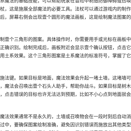
系魔法的基础技能，可以帮助玩家在冒险中制造防御障碍或召唤
杖，这是施展全部魔法的必要工具。法杖可以通过游戏内的制作
后，屏幕右侧会出现壹个圆形的魔法画板，这是绘制魔法图案的
制壹个三角形的图案。具体操作时，你需要用手或光标在画板中
正确识别。绘制完成后，画板附近会显示壹个确认按钮，点击它
用土系效果。这个三角形图案是土系魔法的标准符号，掌握了它
施法键。如果目标是地面，魔法效果会升起一堵土墙，这堵墙可
，魔法会召唤出壹个石头人助手，帮助你战斗。如果目标是树木
，点击错误的目标也许无法达到预期，比如不小心点到地面就会
魔法效果通常不是永久的，土墙或召唤物会在一段时刻后自动消
过中，要确保图案绘制准确，避免因识别错误而施放出其他类型