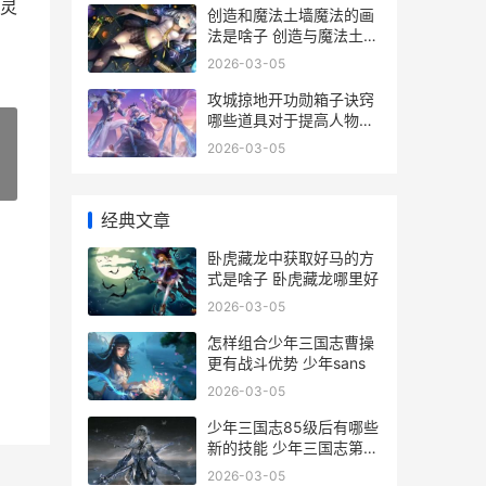
灵
创造和魔法土墙魔法的画
法是啥子 创造与魔法土堆
密集的地方
2026-03-05
攻城掠地开功勋箱子诀窍
哪些道具对于提高人物技
能特别有帮助 攻城掠地功
2026-03-05
勋怎么刷
»
经典文章
卧虎藏龙中获取好马的方
式是啥子 卧虎藏龙哪里好
2026-03-05
怎样组合少年三国志曹操
更有战斗优势 少年sans
2026-03-05
少年三国志85级后有哪些
新的技能 少年三国志第一
天55级
2026-03-05