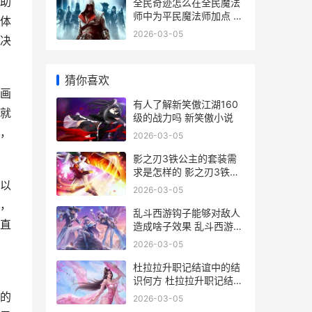
助
全民奇迹怎么在全民魔法
师中为平民魔法师加点 全
体
民奇迹怎么玩才厉害
2026-03-05
决
猜你喜欢
画
有人了解新笑傲江湖160
就
级的战力吗 新笑傲小说
，
2026-03-05
影之刃3铁公主的套装需
求是怎样的 影之刃3铁公
以
主能走输出吗
2026-03-05
，
乱斗西游钩子能够对敌人
直
造成啥子效果 乱斗西游攻
略
2026-03-05
杜拉拉升职记结谊中的结
识何方 杜拉拉升职记结局
是什么
的
2026-03-05