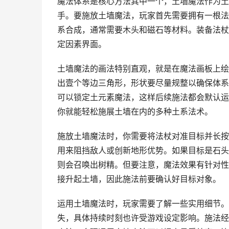
魔法体系是核心方法其中一个，土墙魔法作为土
手。要施放土墙魔法，玩家首先需要拥有一根法
系合成，通常需要木头和磁石等材料。装备法杖
定因素界面。
土墙魔法的画法特别直观，就是在魔法画板上绘
出壹个等边三角形，形状要尽量规整以确保体系
可以锁定土元素魔法，这样后续施法都会默认运
你就能轻松施展土墙在内的多种土系法术。
施放土墙魔法时，你需要将法杖对准目标并长按
用来阻挡敌人或创新地形优势。如果目标是石头
则会召唤出树精。但要注意，魔法效果有针对性
接升起土墙，因此施法前要确认好目标对象。
运用土墙魔法时，玩家需要了解一些实用细节。
失，具体持续时刻也许受游戏设定影响。施法经