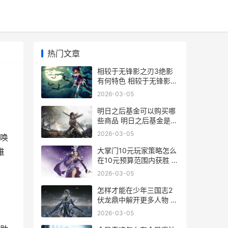
热门文章
相较于无锋影之刃3绝影
有何特色 相较于无锋影之
眼的原因
2026-03-05
明日之后基金可以购买哪
些商品 明日之后基金是什
么意思
2026-03-05
唤
大掌门10元玩家策略怎么
堆
在10元预算范围内获胜 大
掌门v12
2026-03-05
怎样才能在少年三国志2
伏龙鼎中解开更多人物 少
年该如何努力
2026-03-05