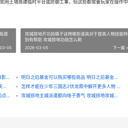
如用土墙搭建临时平台或防御工事，但这些都需要玩家在操作中
局是
攻城掠地开功勋箱子诀窍哪些道具对于提高人物技能特
别有帮助 攻城掠地功勋怎么刷
03-05
2026-03-05
下一篇 
相较于无锋影之刃3绝影有何特色 相较于无锋影之眼的原因
明日之后基金可以购买哪些商品 明日之后基金是什么意思
大掌门10元玩家策略怎么在10元预算范围内获胜 大掌门v12
怎样才能在少年三国志2伏龙鼎中解开更多人物 少年该如何努力
全民奇迹怎么在全民魔法师中为平民魔法师加点 全民奇迹怎么玩才厉害
攻城掠地主城派遣都向啥子勇气 攻城掠地攻城武将排行