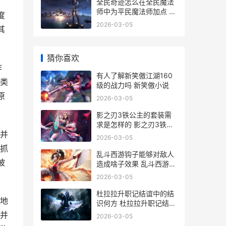
全民奇迹怎么在全民魔法
师中为平民魔法师加点 全
度
民奇迹怎么玩才厉害
2026-03-05
其
猜你喜欢
作
有人了解新笑傲江湖160
类
级的战力吗 新笑傲小说
原
2026-03-05
影之刃3铁公主的套装需
求是怎样的 影之刃3铁公
并
主能走输出吗
2026-03-05
抓
乱斗西游钩子能够对敌人
被
造成啥子效果 乱斗西游攻
略
2026-03-05
杜拉拉升职记结谊中的结
地
识何方 杜拉拉升职记结局
是什么
并
2026-03-05