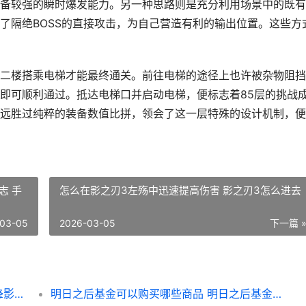
备较强的瞬时爆发能力。另一种思路则是充分利用场景中的既有
了隔绝BOSS的直接攻击，为自己营造有利的输出位置。这些方
二楼搭乘电梯才能最终通关。前往电梯的途径上也许被杂物阻挡
即可顺利通过。抵达电梯口并启动电梯，便标志着85层的挑战
远胜过纯粹的装备数值比拼，领会了这一层特殊的设计机制，便
志 手
怎么在影之刃3左殇中迅速提高伤害 影之刃3怎么进去
03-05
2026-03-05
下一篇 
相较于无锋影之刃3绝影有何特色 相较于无锋影之眼的原因
明日之后基金可以购买哪些商品 明日之后基金是什么意思