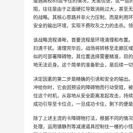
遭遇高校85层卡住的情况，无需慌张，这一层
阻，往往是由于正面硬扛导致消耗过大，甚至无
的战略。其核心思路并非火力压制，而是利用环
安全的输出环境，实现不费吹灰之力的击杀。领
该战略流程清晰，首要流程是环境清理和布置。
扫清干扰。清理完毕后，战场将转移至走廊区域
似的可部署障碍物，其位置选择需要精准，目的
地无法近身。这个简单的准备职业，是后续一切
决定因素的第二步是精确的引诱和安全的输出。
冲给你时，它会因预设的障碍物而行动受阻，被
住这个时机，从容地从安全距离发起攻击，持续
成功引导至卡位点，一旦成功卡住，剩下的便是
除了上述主流的卡障碍物打法，根据不同的情况
处理，运用镇静剂等减速道具控制住一楼的小怪