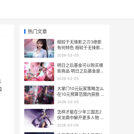
热门文章
相较于无锋影之刃3绝影
有何特色 相较于无锋影之
眼的原因
2026-03-05
明日之后基金可以购买哪
些商品 明日之后基金是什
么意思
2026-03-05
此
大掌门10元玩家策略怎么
校
在10元预算范围内获胜 大
掌门v12
2026-03-05
怎样才能在少年三国志2
伏龙鼎中解开更多人物 少
年该如何努力
2026-03-05