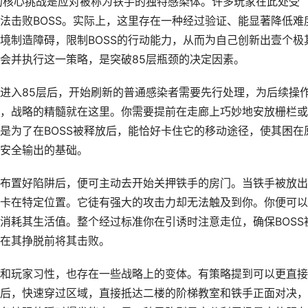
的核心挑战是应对被称为铁手的独特感染体。许多玩家在此处受
法击败BOSS。实际上，这里存在一种经过验证、能显著降低难
境制造障碍，限制BOSS的行动能力，从而为自己创新出壹个极
会并执行这一策略，是突破85层瓶颈的决定因素。
进入85层后，开始刷新的普通感染者需要先行处理，为后续操
，战略的精髓就在这里。你需要提前在走廊上巧妙地安放栅栏或
是为了在BOSS被释放后，能恰好卡住它的移动途径，使其困在
安全输出的基础。
布置好陷阱后，便可主动去开始关押铁手的房门。当铁手被放出
卡在特定位置。它徒有强大的攻击力却无法触及到你。你便可以
消耗其生活值。整个经过标准你在引诱时注意走位，确保BOSS
在其挣脱前将其击败。
和玩家习性，也存在一些战略上的变体。有策略提到可以更直接
后，快速穿过区域，直接抵达二楼的阶梯教室和铁手正面对决，