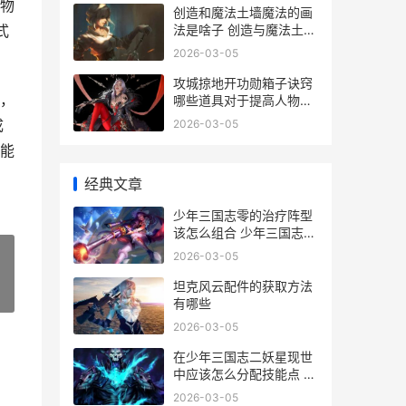
物
创造和魔法土墙魔法的画
法是啥子 创造与魔法土堆
式
密集的地方
2026-03-05
攻城掠地开功勋箱子诀窍
，
哪些道具对于提高人物技
能特别有帮助 攻城掠地功
成
2026-03-05
勋怎么刷
能
经典文章
少年三国志零的治疗阵型
该怎么组合 少年三国志零
的第一套天兵给谁
2026-03-05
坦克风云配件的获取方法
»
有哪些
2026-03-05
在少年三国志二妖星现世
中应该怎么分配技能点 在
少年三国志二中诸葛孔明
2026-03-05