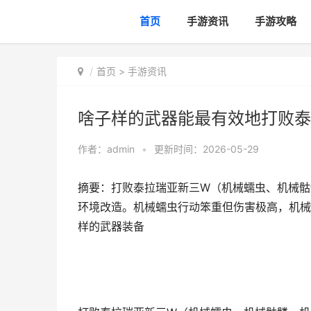
首页
手游资讯
手游攻略
首页
>
手游资讯
啥子样的武器能最有效地打败泰
作者：
admin
•
更新时间：2026-05-29
摘要：打败泰拉瑞亚新三W（机械蠕虫、机械骷
环境改造。机械蠕虫行动笨重但伤害极高，机械
样的武器装备