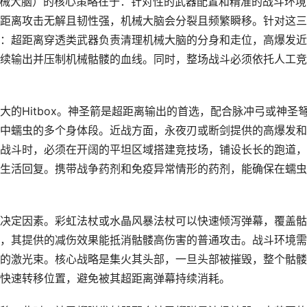
械大脑）的核心策略在于：针对性的武器配置和精准的战斗环境
距离攻击无解且韧性强，机械大脑会分裂且频繁瞬移。针对这三
：超距离穿透类武器负责清理机械大脑的分身和走位，高爆发近
续输出并压制机械骷髅的血线。同时，整场战斗必须依托人工竞
的Hitbox。神圣箭是超距离输出的首选，配合脉冲弓或神圣
中蠕虫的多个身体段。近战方面，永夜刃或断剑提供的高爆发和
战斗时，必须在开阔的平坦区域搭建竞技场，铺设长长的跑道，
生活回复。携带战争药剂和免疫异常情形的药剂，能确保在蠕虫
决定因素。彩虹法杖或水晶风暴法杖可以快速倾泻弹幕，覆盖骷
，其提供的减伤效果能抵消骷髅高伤害的普通攻击。战斗环境需
的激光束。核心战略是集火其头部，一旦头部被摧毁，整个骷髅
快速转移位置，避免被其超距离弹幕持续消耗。