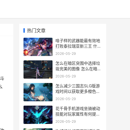
热门文章
啥子样的武器能最有效地
打败泰拉瑞亚新三王 什么
样的武器装备
2026-05-29
怎么在暗区突围中选择垃
圾完美的图像 怎么在暗区
突围里快速赚钱
2026-05-29
斗
怎么减少三国志SLG版游
么
戏时间以获取更多橙色道
具 三国志如何降低自己的
2026-05-29
势力值
花千骨手机游戏坐骑被动
技能对玩家属性有何提高
花千骨游戏官网下载
2026-05-29