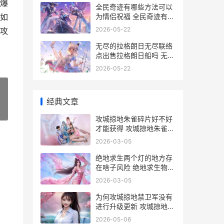
爆
全民奇迹有哪些方法可以
为情侣祝福 全民奇迹有哪
如
些宠物
2026-05-22
攻
无尽的拉格朗日无尽联络
点出售拉格朗日船吗 无尽
的拉格朗日云游戏
2026-05-22
经典文章
»
攻城掠地朱雀碎片好不好
才能获得 攻城掠地朱雀套
装碎片怎么合成
2026-03-05
绝地求生两个灯的地方存
在啥子风险 绝地求生物品
闪光怎么调
2026-03-05
为何攻城掠地禁卫军没有
进行升级更新 攻城掠地禁
足
2026-05-06