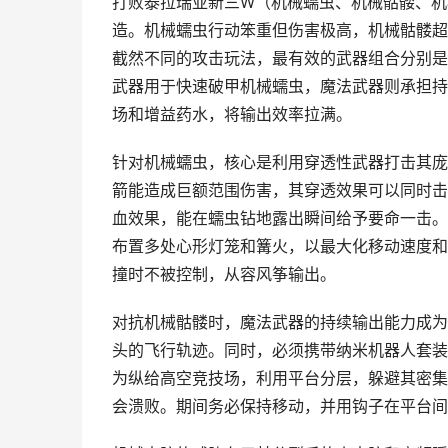
打败泰拉瑞亚新三W（机械蠕虫、机械骷髅、机
造。机械蠕虫行动笨重但伤害极高，机械骷髅超
截然不同的攻击玩法，最有效的武器组合分别是
武器用于快速破甲机械蠕虫，魔法武器则承担持
场和增益药水，将输出效率拉满。
针对机械蠕虫，核心是利用穿透性武器打击其庞大
箭能造成巨额范围伤害，其穿透效果可以同时击
血效果，能在蠕虫钻地露出瞬间给予要命一击。
布置多处心形灯笼和篝火，以最大化移动速度和
撞时不被控制，从容风筝输出。
对抗机械骷髅时，魔法武器的持续输出能力成为
头的飞行轨迹。同时，必须携带纳米机器人套装
为纵给高空竞技场，利用平台分层，躲避其密集
会溃败。期间务必保持移动，并用钩子在平台间