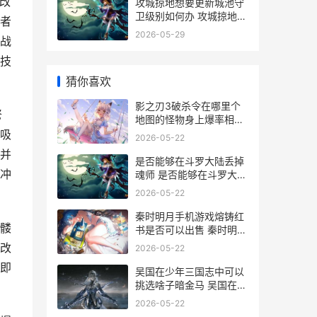
改
攻城掠地想要更新城池守
卫级别如何办 攻城掠地能
者
换国家吗
2026-05-29
战
技
猜你喜欢
影之刃3破杀令在哪里个
弩
地图的怪物身上爆率相对
高 影之刃3破军令怎么得
吸
2026-05-22
并
是否能够在斗罗大陆丢掉
冲
魂师 是否能够在斗罗大陆
出现
2026-05-22
秦时明月手机游戏熔铸红
髅
书是否可以出售 秦时明月
手游官方版
改
2026-05-22
即
吴国在少年三国志中可以
挑选啥子暗金马 吴国在少
年三国中的地位
2026-05-22