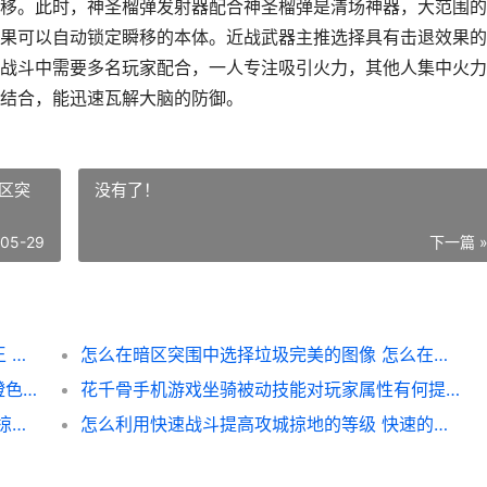
移。此时，神圣榴弹发射器配合神圣榴弹是清场神器，大范围的
果可以自动锁定瞬移的本体。近战武器主推选择具有击退效果的
战斗中需要多名玩家配合，一人专注吸引火力，其他人集中火力
结合，能迅速瓦解大脑的防御。
区突
没有了！
-05-29
下一篇 
啥子样的武器能最有效地打败泰拉瑞亚新三王 什么样的武器装备
怎么在暗区突围中选择垃圾完美的图像 怎么在暗区突围里快速赚钱
怎么减少三国志SLG版游戏时间以获取更多橙色道具 三国志如何降低自己的势力值
花千骨手机游戏坐骑被动技能对玩家属性有何提高 花千骨游戏官网下载
攻城掠地想要更新城池守卫级别如何办 攻城掠地能换国家吗
怎么利用快速战斗提高攻城掠地的等级 快速的战斗叫什么