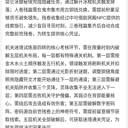
昆仑冰窟秘境完成隐藏任务，通过解开冰棺机关触发掉
落；人卷残篇需在鬼市集市用古铜钱兑换，需提前积累足
够货币避免错失。残卷收集经过中可借助冥殿NPC提供的
线索指引，减少盲目寻觅时刻，三卷残篇集齐后自动合成
完整前世残卷，为转生提供核心凭证。
机关迷境试炼是四转的核心考核环节，需在限量时刻内破
解五层机关布局，每一层都有特殊通关机制。第一层需按
金木水火土顺序触发五行机关，错误触发将刷新机关并扣
除限时进度；第二层需通过光影折射谜题，调整铜镜角度
照亮隐藏符文才能开始通往下一层的通道；第三层需躲避
机关陷阱并收集三个灵珠，灵珠收集不全无法进入下一
层；第四层需击败机关守护傀儡，其弱点在背部能量核
心，需绕后攻击造成有效伤害；第五层需破解数字密码
阵，密码源自前世残卷上的神奇符号，需提前留意细节获
取线索。五层机关全部破解后，可获取迷境通关凭证，为
转生提供决定因素许可。