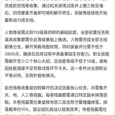
完成前世残卷收集、通过机关迷境试炼并上缴三枚定魂
石，四项要素齐备即可顺利解开转生，突破等级桎梏开始
最新战力成长线。
人物等级需达到110级是四转的基础前提，全部前置任务和
道具收集都需在此等级基础上推进。人物需完成全部主线
剧情分支，解开冥殿地图权限，同时装备评分需不低于
3800点，确保在后续试炼中具备基础生存能力。职业技能
需解开至少三个核心大招，且技能等级不低于15级，避免
因技能强度不足导致试炼环节卡关，这一条件对全部职业
平等对待，无例外豁免情况。
前世残卷收集是四转解开的决定因素核心任务，共需集齐
天、地、人三卷残篇，每卷残篇都需通过特定副本掉落获
取。天卷残篇需在秦皇陵地宫三层击败守墓傀儡掉落，掉
落概率约15%，提议组队挑战以提高效率；地卷残篇需在