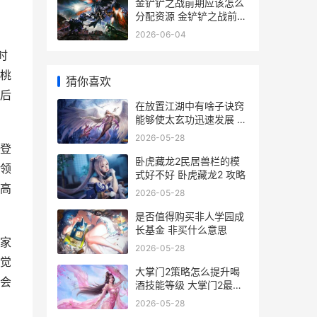
金铲铲之战前期应该怎么
分配资源 金铲铲之战前期
最强打工阵容
2026-06-04
时
桃
猜你喜欢
后
在放置江湖中有啥子诀窍
能够使太玄功迅速发展 放
置江湖什么意思
2026-05-28
登
卧虎藏龙2民居兽栏的模
领
式好不好 卧虎藏龙2 攻略
高
2026-05-28
是否值得购买非人学园成
长基金 非买什么意思
家
2026-05-28
觉
大掌门2策略怎么提升喝
会
酒技能等级 大掌门2最新
攻略2020
2026-05-28