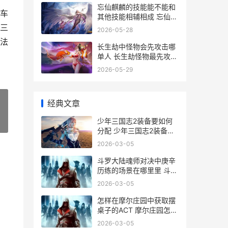
忘仙麒麟的技能能不能和
车
其他技能相辅相成 忘仙麒
麟圣祖
三
2026-05-28
法
长生劫中怪物会先攻击哪
单人 长生劫怪物最先攻击
哪个人
2026-05-29
经典文章
少年三国志2装备要如何
»
分配 少年三国志2装备出
售
2026-03-05
斗罗大陆魂师对决中庚辛
历练的场景在哪里里 斗罗
大陆魂师对决BT服国际版
2026-03-05
怎样在摩尔庄园中获取摆
桌子的ACT 摩尔庄园怎么
进入
2026-03-05