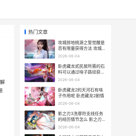
热门文章
攻城掠地桃源之誓觉醒是
否有限量获得方法 攻城掠
地桃源之誓用什么套装
2026-06-04
卧虎藏龙贰民居所需的石
料可以通过啥子路径获取
卧虎藏龙贰攻略
2026-06-04
解
卧虎藏龙2的天河石有啥
掠
子作用呢 卧虎藏龙2剧情
2026-06-04
影之刃3洗罪符支线任务
的经历情节怎么 影之刃3
的洗罪符
2026-06-04