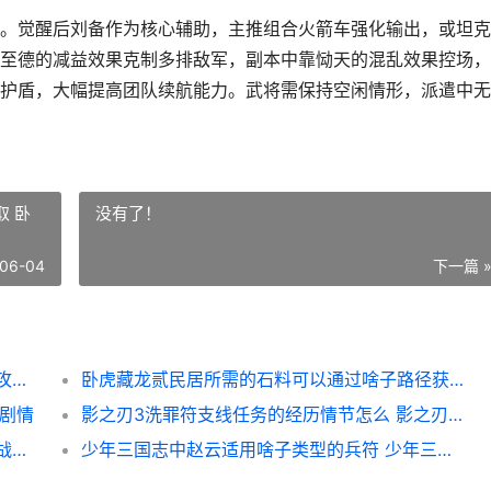
。觉醒后刘备作为核心辅助，主推组合火箭车强化输出，或坦克
至德的减益效果克制多排敌军，副本中靠恸天的混乱效果控场，
护盾，大幅提高团队续航能力。武将需保持空闲情形，派遣中无
 卧
没有了！
06-04
下一篇 
攻城掠地桃源之誓觉醒是否有限量获得方法 攻城掠地桃源之誓用什么套装
卧虎藏龙贰民居所需的石料可以通过啥子路径获取 卧虎藏龙贰攻略
2剧情
影之刃3洗罪符支线任务的经历情节怎么 影之刃3的洗罪符
金铲铲之战前期应该怎么分配资源 金铲铲之战前期最强打工阵容
少年三国志中赵云适用啥子类型的兵符 少年三国志赵云还会出更高品质吗