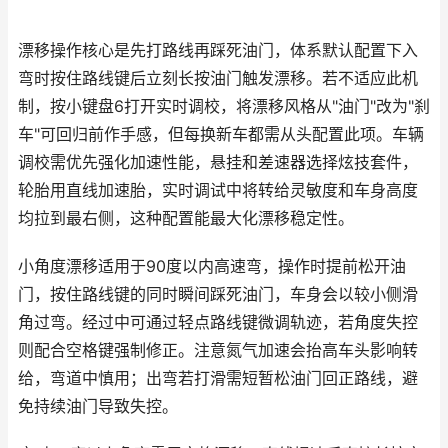
漂移操作核心是先打路线再踩死油门，体系默认配置下入
弯时按住路线键后立刻长按油门触发漂移。若不适应此机
制，按小键盘6打开实时调校，将漂移风格从"油门"改为"刹
车"可回归前作手感，但每换新车都需从头配置此项。车辆
调校需优先强化加速性能，悬挂和差速器选择炫技套件，
轮胎用直线加速胎，实时调试中将转给灵敏度和车身高度
均拉到最右侧，这种配置能最大化漂移稳定性。
小角度漂移适用于90度以内高速弯，操作时提前松开油
门，按住路线键的同时瞬间踩死油门，车身会以较小侧滑
角过弯。经过中可通过轻点路线键微调轨迹，若角度失控
则配合空格键强制修正。注意氮气加速会抬高车头影响转
给，弯道中慎用；出弯若打滑需短暂松油门回正路线，避
免持续油门导致失控。