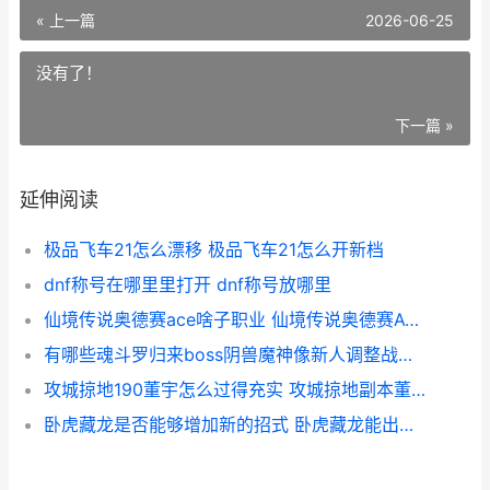
« 上一篇
2026-06-25
没有了！
下一篇 »
延伸阅读
极品飞车21怎么漂移 极品飞车21怎么开新档
dnf称号在哪里里打开 dnf称号放哪里
仙境传说奥德赛ace啥子职业 仙境传说奥德赛ACE武器掉落
有哪些魂斗罗归来boss阴兽魔神像新人调整战斗攻略的提议 魂斗罗归来有哪些英雄
攻城掠地190董宇怎么过得充实 攻城掠地副本董卓怎么过
卧虎藏龙是否能够增加新的招式 卧虎藏龙能出什么生肖