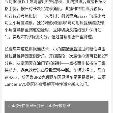
应对90度以上急弯需用空格漂移，直线提速后直接长按空
格手刹，按压时长决定漂移角度。此操作牺牲速度较多，
适合复合弯道衔接——大弯用手刹调整角度后，衔接小弯
切回小角度漂移。独特地形如连续S弯可用反复横漂诀窍：
小角度漂移至赛道边缘时，立即切换反路线键并保持油
门，实现Z字形轨迹刷分，但过度运用会严重降速。
长距离弯道适用拖漂技术，小角度起漂后通过间断性点击
路线键维持固定侧滑角。开阔路段一次最佳拖漂可获超2万
分数，决定因素在油门节拍控制——点按而非长按油门维
持动力，避免速度过高导致漂移中断。车辆选择上，马自
达RX-7、斯巴鲁BRZ等后驱车因灵活车尾更易操控，三菱
Lancer EVO则因不收费解开特性适合新人入门。
dnf称号在哪里里打开 dnf称号放哪里