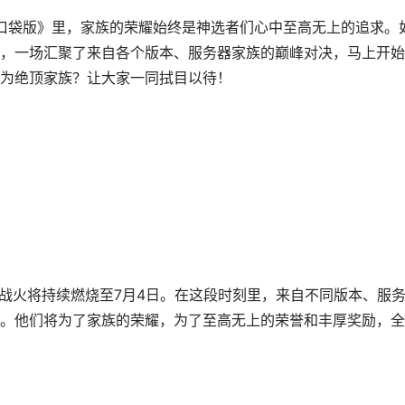
域口袋版》里，家族的荣耀始终是神选者们心中至高无上的追求。
，一场汇聚了来自各个版本、服务器家族的巅峰对决，马上开始
为绝顶家族？让大家一同拭目以待！
，战火将持续燃烧至7月4日。在这段时刻里，来自不同版本、服
。他们将为了家族的荣耀，为了至高无上的荣誉和丰厚奖励，全