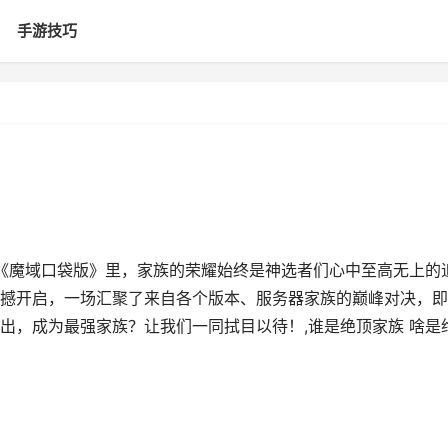
手游技巧
？在《魔域口袋版》里，家族的荣耀始终是神选者们心中至高无上的
撼开启，一场汇聚了来自各个版本、服务器家族的巅峰对决，即
出，成为最强家族？让我们一同拭目以待！,谁是绝顶家族 啥是