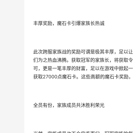
丰厚奖励，魔石卡引爆家族长热诚
此次跨服家族战的奖励可谓是极其丰厚，足以让
们为之热血沸腾。获取冠军的家族长，将获取令
可，更是一笔丰厚的财富，足以在游戏中掀起一
获取27000点魔石卡。这些高额的魔石卡奖
全员有份，家族成员共沐胜利荣光