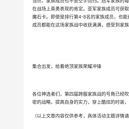
当然，家族成员也不会空手而归。冠军家族的每一
在战场上英勇表现的肯定。亚军家族成员可获取[10
魔石卡。即使是排行第4-8名的家族成员，也能获
成员都能在这场家族战中收获满满，感受到家族
集合出发，给着绝顶家族荣耀冲锋
各位神选者们，第四届跨服家族战的号角已经吹
密的战略，提高自身的实力，穿上酷炫的时装，
（以上文章内容仅供参考，具体活动主题详情请