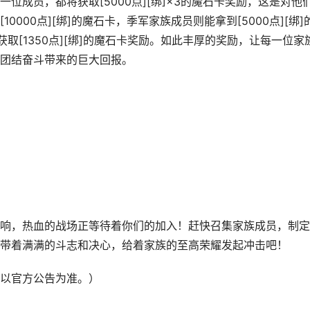
位成员，都将获取[5000点][绑]×3的魔石卡奖励，这是对他
000点][绑]的魔石卡，季军家族成员则能拿到[5000点][绑]
取[1350点][绑]的魔石卡奖励。如此丰厚的奖励，让每一位家
团结奋斗带来的巨大回报。
响，热血的战场正等待着你们的加入！赶快召集家族成员，制定
带着满满的斗志和决心，给着家族的至高荣耀发起冲击吧！
以官方公告为准。）