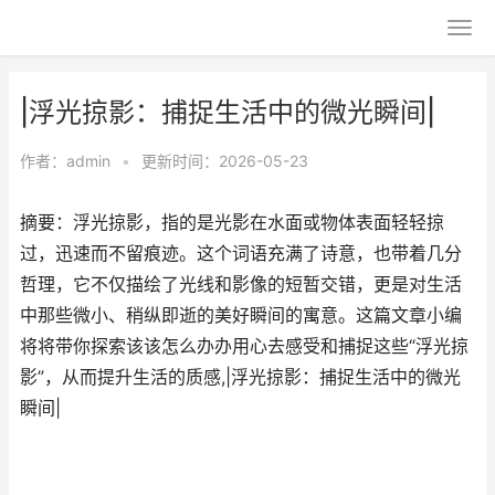
|浮光掠影：捕捉生活中的微光瞬间|
作者：
admin
•
更新时间：2026-05-23
摘要：浮光掠影，指的是光影在水面或物体表面轻轻掠
过，迅速而不留痕迹。这个词语充满了诗意，也带着几分
哲理，它不仅描绘了光线和影像的短暂交错，更是对生活
中那些微小、稍纵即逝的美好瞬间的寓意。这篇文章小编
将将带你探索该该怎么办办用心去感受和捕捉这些“浮光掠
影”，从而提升生活的质感,|浮光掠影：捕捉生活中的微光
瞬间|