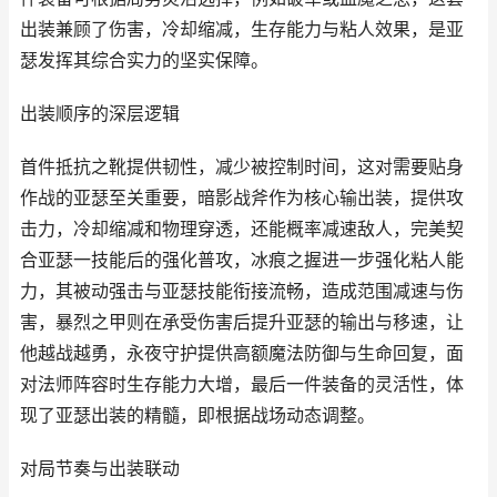
出装兼顾了伤害，冷却缩减，生存能力与粘人效果，是亚
瑟发挥其综合实力的坚实保障。
出装顺序的深层逻辑
首件抵抗之靴提供韧性，减少被控制时间，这对需要贴身
作战的亚瑟至关重要，暗影战斧作为核心输出装，提供攻
击力，冷却缩减和物理穿透，还能概率减速敌人，完美契
合亚瑟一技能后的强化普攻，冰痕之握进一步强化粘人能
力，其被动强击与亚瑟技能衔接流畅，造成范围减速与伤
害，暴烈之甲则在承受伤害后提升亚瑟的输出与移速，让
他越战越勇，永夜守护提供高额魔法防御与生命回复，面
对法师阵容时生存能力大增，最后一件装备的灵活性，体
现了亚瑟出装的精髓，即根据战场动态调整。
对局节奏与出装联动