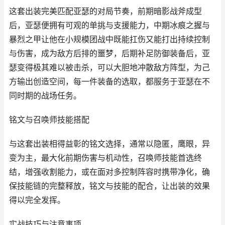
这套出装完美匹配亚瑟的对局节奏，前期暗影战斧成型
后，亚瑟便拥有可观的单挑与支援能力，中期冰痕之握与
暴烈之甲让他在小规模团战中既能扛伤又能打出持续控制
与伤害，成为敌方后排的噩梦，后期补足防御装备后，亚
瑟变得极其难以被击杀，可以大胆地冲散敌方阵型，为己
方输出创造空间，每一件装备的选取，都服务于亚瑟在不
同时期的战场任务。
铭文与召唤师技能搭配
与这套出装相得益彰的铭文选择，通常以隐匿，鹰眼，异
变为主，最大化前期伤害与机动性，召唤师技能首选终
结，增强收割能力，或在面对多控制阵容时携带净化，确
保技能链的完整释放，铭文与技能的配合，让出装的效果
得以完全发挥。
实战技巧与注意事项