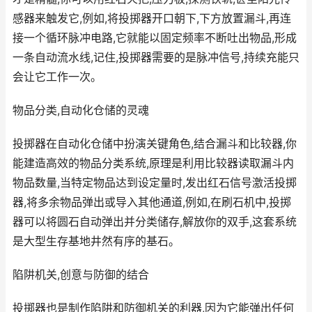
感器来触发它,例如,将投掷器开口朝下,下方放置漏斗,再连
接一个循环脉冲电路,它就能以固定频率不断吐出物品,形成
一条自动流水线,记住,投掷器需要的是脉冲信号,持续充能只
会让它工作一次。
物品分类,自动化仓储的灵魂
投掷器在自动化仓储中扮演关键角色,结合漏斗和比较器,你
能建造高效的物品分类系统,原理是利用比较器读取漏斗内
物品数量,当特定物品达到设定量时,发出红石信号激活投掷
器,将多余物品弹出或导入其他通道,例如,在刷石机中,投掷
器可以将圆石自动弹出并分类储存,解放你的双手,这套系统
是大型生存基地井然有序的基石。
陷阱机关,创意与防御的结合
投掷器也是制作陷阱和防御机关的利器,因为它能弹出任何