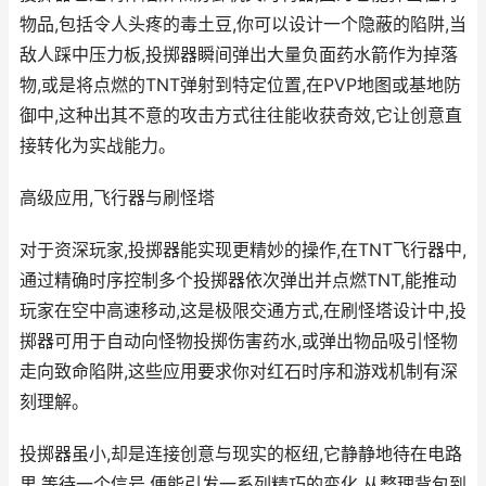
物品,包括令人头疼的毒土豆,你可以设计一个隐蔽的陷阱,当
敌人踩中压力板,投掷器瞬间弹出大量负面药水箭作为掉落
物,或是将点燃的TNT弹射到特定位置,在PVP地图或基地防
御中,这种出其不意的攻击方式往往能收获奇效,它让创意直
接转化为实战能力。
高级应用,飞行器与刷怪塔
对于资深玩家,投掷器能实现更精妙的操作,在TNT飞行器中,
通过精确时序控制多个投掷器依次弹出并点燃TNT,能推动
玩家在空中高速移动,这是极限交通方式,在刷怪塔设计中,投
掷器可用于自动向怪物投掷伤害药水,或弹出物品吸引怪物
走向致命陷阱,这些应用要求你对红石时序和游戏机制有深
刻理解。
投掷器虽小,却是连接创意与现实的枢纽,它静静地待在电路
里,等待一个信号,便能引发一系列精巧的变化,从整理背包到