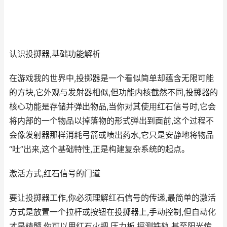
认识投掷器,基础功能解析
在游戏我的世界中,投掷器是一个看似简单却蕴含无限可能
的方块,它外观与发射器相似,但功能内核截然不同,投掷器的
核心功能是存储并弹出物品,当你对其使用红石信号时,它会
将内部的一个物品以掉落物的形式弹出到面前,这个过程不
会像发射器那样消耗弓箭或喷出药水,它只是安静地将物品
“吐”出来,这个基础特性,正是构建复杂系统的起点。
激活方式,红石信号的门道
要让投掷器工作,你必须理解红石信号的传递,最简单的激活
方式是放置一个拉杆或按钮在投掷器上,手动控制,但自动化
才是精髓,你可以用红石火把,压力板,探测铁轨,甚至阳光传