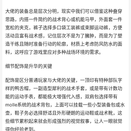
大佬的装备总是层次分明，现实中我们可以借鉴这种叠穿
思路，内搭一件简约的战术背心或机能马甲，外面套一件
宽松的夹克，裤子选择多口袋工装裤或束脚运动裤，方便
活动且富有战术感，记住层次不是为了臃肿，而是为了塑
造干练且随时准备行动的轮廓，材质上考虑防风防水的面
料，这呼应了游戏里应对多种战场环境的需求。
细节配饰是升华的关键
配饰是区分普通玩家与大佬的关键，一顶印有特种部队字
样的鸭舌帽，一副造型犀利的战术手套，或是带有计数功
能的运动手表，都能极大增强代入感，双肩包选择带有
molle系统的战术背包，上面可以挂载一些小型装备包或水
壶，鞋子务必选择舒适且外形硬朗的运动鞋或战术靴，这
些细节累积起来就会形成强烈的视觉叙事，让人一眼就觉
得你经验老到。