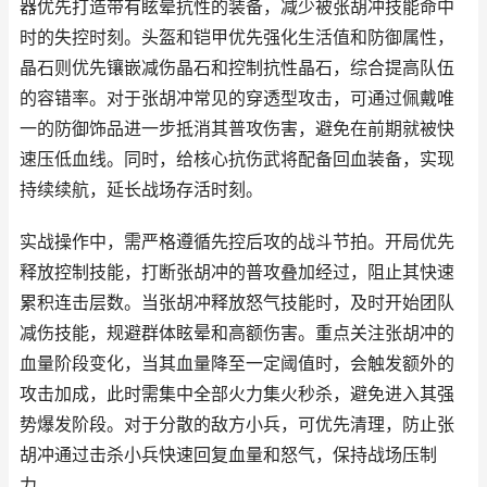
器优先打造带有眩晕抗性的装备，减少被张胡冲技能命中
时的失控时刻。头盔和铠甲优先强化生活值和防御属性，
晶石则优先镶嵌减伤晶石和控制抗性晶石，综合提高队伍
的容错率。对于张胡冲常见的穿透型攻击，可通过佩戴唯
一的防御饰品进一步抵消其普攻伤害，避免在前期就被快
速压低血线。同时，给核心抗伤武将配备回血装备，实现
持续续航，延长战场存活时刻。
实战操作中，需严格遵循先控后攻的战斗节拍。开局优先
释放控制技能，打断张胡冲的普攻叠加经过，阻止其快速
累积连击层数。当张胡冲释放怒气技能时，及时开始团队
减伤技能，规避群体眩晕和高额伤害。重点关注张胡冲的
血量阶段变化，当其血量降至一定阈值时，会触发额外的
攻击加成，此时需集中全部火力集火秒杀，避免进入其强
势爆发阶段。对于分散的敌方小兵，可优先清理，防止张
胡冲通过击杀小兵快速回复血量和怒气，保持战场压制
力。