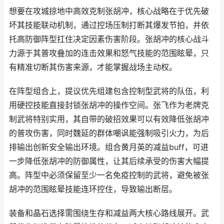
想要在攻城掠地中高效克制张胡冲，核心战略在于优先破
坏其技能联动机制，通过控场压制打断其爆发节拍，并依
托高防御阵型扛住决定因素伤害阶段。张胡冲的核心战斗
力源于其普攻叠加的连击效果和怒气技能的范围眩晕，只
有精准切断其伤害来源，才能掌握战场主动权。
在阵型组合上，提议优先组建包含控制型武将的队伍，利
用硬控技能直接封锁张胡冲的操作空间。张飞作为老牌克
制武将特别实用，其自带的破招效果可以有效降低张胡冲
的普攻伤害，同时魏延的群体嘲讽能强制吸引火力，为后
排输出创新安全输出环境。组合黄月英的减益buff，可进
一步降低张胡冲的防御属性，让其后续承受的伤害大幅提
高。阵型中必须保留至少一名免疫控制的武将，避免被张
胡冲的范围眩晕技能连环控住，导致输出断层。
装备和晶石选择需围绕生存和减益两大核心路线展开。武