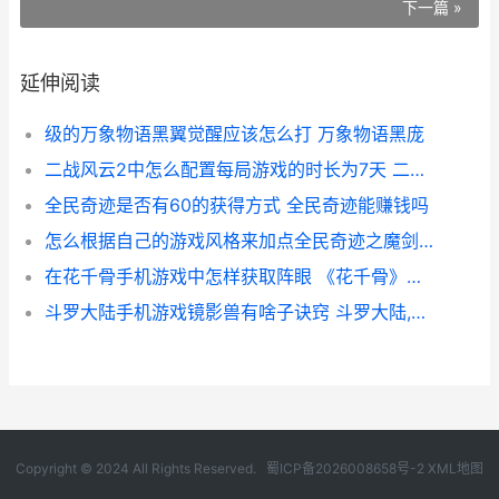
下一篇 »
延伸阅读
级的万象物语黑翼觉醒应该怎么打 万象物语黑庞
二战风云2中怎么配置每局游戏的时长为7天 二战风云2太肝了
全民奇迹是否有60的获得方式 全民奇迹能赚钱吗
怎么根据自己的游戏风格来加点全民奇迹之魔剑天赋 怎么根据自己的生辰八字给公司取名字
在花千骨手机游戏中怎样获取阵眼 《花千骨》手游
斗罗大陆手机游戏镜影兽有啥子诀窍 斗罗大陆,手游
Copyright © 2024 All Rights Reserved.
蜀ICP备2026008658号-2
XML地图