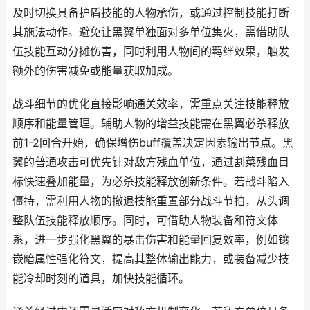
及时切换具备护盾技能的人物承伤，或通过控制技能打断
其施法动作。避免让黑翼单独面对多单位集火，需借助队
伍技能互动分摊伤害，同时利用人物间的羁绊效果，触发
额外的伤害减免或能量获取加成。
战斗细节的优化直接影响通关效率，需重点关注技能释放
顺序和能量管理。辅助人物的增益技能需在黑翼必杀释放
前1-2回合开始，确保增伤buff覆盖决定因素输出节点。黑
翼的普通攻击可优先针对敌方残血单位，通过割菜残血目
标快速叠加能量，为必杀技能释放创新条件。若战斗陷入
僵持，需利用人物的撤退技能重置部分战斗节拍，从头调
整队伍技能释放顺序。同时，可借助人物装备和符文体
系，进一步强化黑翼的暴击伤害和能量回复效率，例如镶
嵌暗属性强化符文，提高其整体输出能力，或装备减少技
能冷却时刻的道具，加快技能循环。