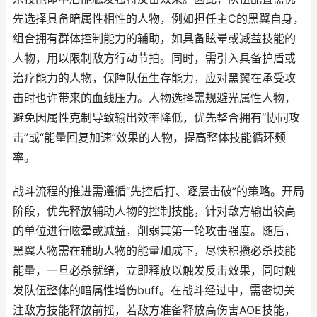
先选择具备暗属性相性的人物，例如担任主C的黑翼自身，
组合拥有群体控制能力的辅助，如具备眩晕或减益技能的
人物，用以限制敌方行动节拍。同时，需引入具备护盾或
治疗能力的人物，保障队伍生存能力，应对黑翼在承受攻
击时也许带来的血线压力。人物选择需规避光属性人物，
避免因属性克制导致输出效率降低，优先整合拥有“协同攻
击”或“能量回复加速”效果的人物，提高整体技能循环频
率。
战斗流程的推进需遵循“先控后打、逐层击破”的策略。开局
阶段，优先释放辅助人物的控制技能，针对敌方输出较高
的单位进行眩晕或减益，削弱其第一轮攻击强度。随后，
黑翼人物需在辅助人物的能量加成下，尽快积攒必杀技能
能量，一旦必杀就绪，立即释放以触发反击效果，同时触
发队伍整体的暗属性增伤buff。在战斗经过中，需密切关
注敌方技能释放前摇，若敌方准备释放高伤害AOE技能，