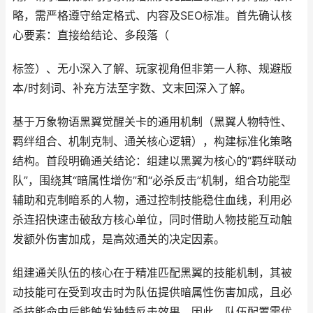
略，需严格遵守给定格式、内容及SEO标准。首先确认核
心要素：直接给结论、多段落（
标签）、无小深入了解、玩家视角但非第一人称、规避版
本/时刻词、补充方法至字数、文末回深入了解。
基于万象物语黑翼觉醒关卡的通用机制（黑翼人物特性、
羁绊组合、机制克制、通关核心逻辑），构建标准化策略
结构。首段明确通关结论：组建以黑翼为核心的“羁绊联动
队”，围绕其“暗属性增伤”和“必杀反击”机制，组合功能型
辅助和克制暗系的人物，通过控制技能稳住血线，利用必
杀连招快速击破敌方核心单位，同时借助人物技能互动触
发额外伤害加成，是高效通关的决定因素。
组建通关队伍的核心在于精准匹配黑翼的技能机制，其被
动技能可在受到攻击时为队伍提供暗属性伤害加成，且必
杀技能命中后能触发独特反击效果。因此，队伍配置需优