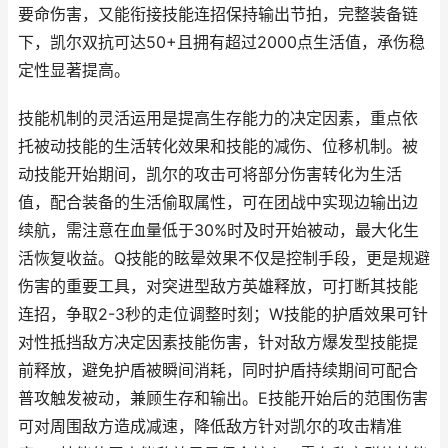
要命伤害，又能衔接技能连招保持输出节拍，完整装备链
下，凯尔双抗可达50+且拥有超过2000点生活值，承伤稳
定性显著提高。
技能机制的灵活运用是提高生存能力的决定因素，重点依
托被动技能的生活转化效果和技能的减伤、位移机制。被
动技能开始期间，凯尔的攻击可将部分伤害转化为生活
值，配合装备的生活偷取属性，可在团战中实现边输出边
续航，需注意在血量低于30%时及时开始被动，最大化生
活恢复收益。Q技能的眩晕效果不仅是控制手段，更是规避
伤害的重要工具，对突进型敌方英雄释放，可打断其技能
连招，争取2-3秒的走位调整时刻；W技能的护盾效果可针
对性抵挡敌方决定因素技能伤害，针对敌方爆发型技能提
前释放，避免护盾被瞬间消耗，同时护盾持续期间可配合
普攻触发被动，兼顾生存和输出。E技能开始后的范围伤害
可对周围敌方造成减速，降低敌方针对凯尔的攻击精准