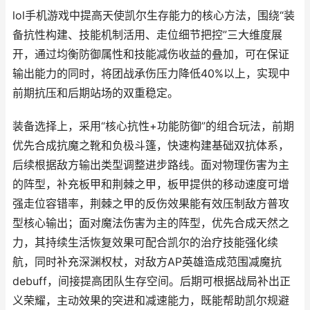
lol手机游戏中提高天使凯尔生存能力的核心方法，围绕“装
备抗性构建、技能机制活用、走位细节把控”三大维度展
开，通过均衡防御属性和技能减伤收益的叠加，可在保证
输出能力的同时，将团战承伤压力降低40%以上，实现中
前期抗压和后期站场的双重稳定。
装备选择上，采用“核心抗性+功能防御”的组合玩法，前期
优先合成抗魔之靴和负极斗篷，快速构建基础双抗体系，
后续根据敌方输出类型调整进步路线。面对物理伤害为主
的阵型，补充板甲和荆棘之甲，板甲提供的移动速度可增
强走位容错率，荆棘之甲的反伤效果能有效压制敌方普攻
型核心输出；面对魔法伤害为主的阵型，优先合成天然之
力，其持续生活恢复效果可配合凯尔的治疗技能强化续
航，同时补充深渊权杖，对敌方AP英雄造成范围减魔抗
debuff，间接提高团队生存空间。后期可根据战局补出正
义荣耀，主动效果的突进和减速能力，既能帮助凯尔规避