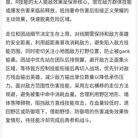
度，R技能的无人能敌效果是保命核心，需在敌方群体技能
或爆发伤害来临前释放，抵挡要命伤害后衔接正义荣耀的
主动效果，快速脱离危险区域。
走位和团战细节决定生存上限，对线期需保持和敌方英雄
的安全距离，利用超距离普攻消耗敌方，避免陷入敌方技
能范围，同时密切关注小地图敌方打野位置，防止被gank
偷袭。团战中优先站在团队后排侧翼，避开敌方正面集火
区域，等待我方控制技能衔接后再切入战场，优先针对敌
方残血输出英雄，减少敌方输出单位数量以降低承伤压
力。面对敌方范围性伤害技能，采用左右横移的走位方法
规避，避免被集中命中消耗血量。合理利用野区地形、墙
体等障碍物，阻挡敌方直线技能攻击，在血量较低时，退
回野区或防御塔下，借助野怪、防御塔的伤害减免效果恢
复情形，待技能冷却完成后再参和战斗。