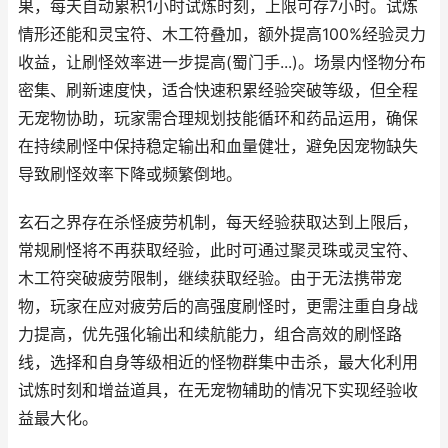
果，每天自动累积1小时试炼时刻，上限可存7小时。试炼
情形还能和灵宝符、木工符叠加，额外提高100%经验灵力
收益，让刷怪效率进一步提高(蜀门手...)。场景内怪物分布
密集、刷新速度快，适合快速积累经验突破等级，但全程
无宠物协助，玩家需合理规划技能循环和药品运用，确保
在持续刷怪中保持稳定输出和血量健壮，避免因宠物缺失
导致刷怪效率下降或频繁倒地。
玄石之界存在杀怪疲劳机制，每天经验获取达到上限后，
常规刷怪将不再获取经验，此时可通过聚灵珠或灵宝符、
木工符突破疲劳限制，继续获取经验。由于无法携带宠
物，玩家在应对疲劳后的高强度刷怪时，更需注重自身战
力提高，优先强化输出和续航能力，组合高效的刷怪路
线，选择和自身等级相近的怪物群集中击杀，最大化利用
试炼时刻和增益道具，在无宠物辅助的情况下实现经验收
益最大化。