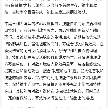
空+白骨精”为核心组合，这套阵型兼顾生存、输出和续
航，容错率高且易养成，能快速度过前期过渡期。
牛魔王作为阵型的核心坦度担当，技能自带高额护盾和嘲
讽控制，可有效吸引敌方火力，为后排输出创新安全输出
环境。其被动技能提供稳定的生活加成，前期装备优先选
择防御类属性，强化坦度的同时，可组合“反伤”类效果，在
承受伤害的同时反给消耗敌人。孙悟空作为核心物理输
出，技能连招具备灵活的位移和爆发伤害，可快速清理敌
方残血单位，针对敌方脆皮人物效果显著。装备路线优先
提高暴击和物理攻击，配合“攻速加成”属性，最大化普攻和
技能的输出效率，实战中可利用技能位移规避决定因素伤
害，保持输出连贯性。白骨精则负责补充法术伤害和持续
输出，其技能可对敌方群体造成持续法术掉血，同时具备
一定的自保能力，有效弥补阵型在法术输出上的短板。