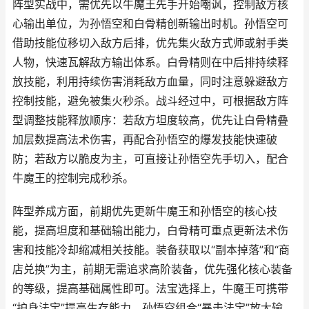
阵型实战中，需优先以牛魔王先手开始嘲讽，控制敌方核
心输出单位，为孙悟空和白骨精创新输出时机。孙悟空可
借助技能位移切入敌方后排，优先集火敌方式师或射手类
人物，快速瓦解敌方输出体系。白骨精则在中后排持续释
放技能，利用持续伤害消耗敌方血量，同时注意躲避敌方
控制技能，避免被集火秒杀。战斗经过中，可根据敌方阵
型调整技能释放顺序：若敌方坦度较高，优先让白骨精叠
加层数提高法术伤害，再配合孙悟空的爆发技能快速破
防；若敌方以脆皮为主，可直接让孙悟空先手切入，配合
牛魔王的控制完成秒杀。
阵型养成方面，前期优先更新牛魔王和孙悟空的核心技
能，提高坦度和基础输出能力，白骨精可重点更新法术伤
害和技能冷却缩减相关技能。装备获取以“副本掉落”和“商
店兑换”为主，前期无需追求高阶装备，优先强化核心装备
的等级，提高基础属性即可。法宝选择上，牛魔王可携带
“护身法宝”提高生存能力，孙悟空组合“暴击法宝”放大输