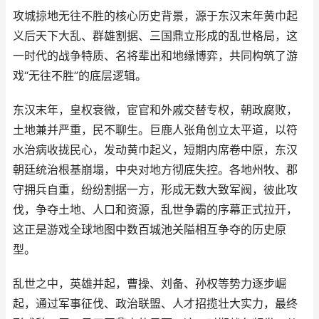
攻城掠地无往不胜的核心历史背景，源于东汉末年黄巾起
义后天下大乱、群雄割据、三国鼎立形成的乱世格局，这
一时代的战争特质、名将辈出和地缘博弈，共同构筑了游
戏“无往不胜”的底层逻辑。
东汉末年，皇权衰微，宦官和外戚交替专权，朝政腐败，
土地兼并严重，民不聊生。巨鹿人张角创立太平道，以符
水治病收拢民心，发动黄巾起义，短期内席卷中原，东汉
朝廷统治根基崩塌，中央对地方彻底失控。各地州牧、郡
守拥兵自重，纷纷割据一方，形成无数大致军阀，彼此攻
伐，争夺土地、人口和资源，乱世争霸的序幕正式拉开，
这正是游戏全球地图中数百城池关隘相互争夺的历史原
型。
乱世之中，英雄并起，曹操、刘备、孙权等势力逐步崛
起，通过军事征伐、政治联盟、人才招揽壮大实力，最终