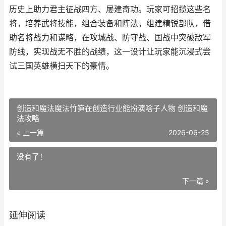
历史上助力君主征战四方、屡建奇功。玩家可招揽这些名
将，培养武将技能，组合装备和阵法，组建精锐部队，借
助名将战力和谋略，在攻城战、防守战、国战中突破敌军
防线，实现战无不胜的战绩，这一设计让玩家能沉浸式尝
试三国英雄横扫天下的豪情。
创造和魔法魔法竹笋在创造行业能扮演啥子人物 创造和魔
法攻略
« 上一篇
2026-06-25
没有了！
下一篇 »
延伸阅读