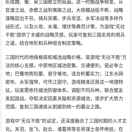
形成魏、蜀、吴三国鼎立的局面。这一时期战争频发，从
官渡之战、赤壁之战到夷陵之战，大规模战役不断，战略
谋略层出不穷，骑兵突袭、步兵攻坚、水军决战等多样作
战形式，以及火攻、水淹、埋伏等典范计策，为游戏“无往
不胜”提供了丰盛的战略灵感，玩家可复刻三国名将的用兵
之道，结合地形和兵种组合制定策略。
三国时代的地缘格局和城池战略价格，是游戏“无往不胜”方
法的核心支撑。中原地区城池密集、交通便利，是必争之
地；巴蜀地势险要、易守难攻，适合积蓄实力；江东水网
密布、水军强悍，可凭江固守。游戏精准还原这一地理特
征，玩家需依托城池防御体系，调配不同兵种，联合盟友
发起国战，夺取决定因素关隘和资源城池，逐步扩大势力
范围，复刻三国诸侯从割据到统一的霸业之路。
游戏中“无往不胜”的设定，还深度融合了三国时期的人才文
化。关羽、张飞、赵云、诸葛亮等名将谋士各怀绝技，在