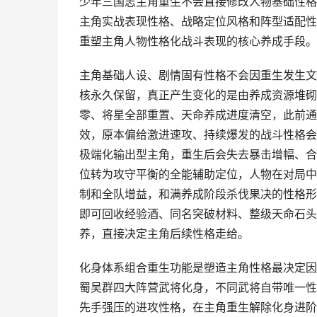
少年三国志主角重生不会直接修改人物基础性格
主角实战表现性格、战略定位风格和阵型适配性
重塑主角人物性格化战斗表现的核心养成手段。
主角基础人设、剧情固有性格不会因重生发生文
核永久保留，真正产生变化的是由养成资源堆砌
零、将星全部重置、天命养成进度清空，此前通
效，原本偏给激进速攻、持续爆发的战斗性格会
极端化输出型主角，重生后会失去暴击增幅、合
位转为攻守平衡的全能辅助定位，人物在对局中
制和全队增益，和满养成阶段杀伐果决的性格形
即可回收经验酒、同名突破材料、整级天命石头
养，直接决定主角后续性格走给。
化身体系组合重生功能是塑造主角性格最决定因
蜀吴群四大阵营武将化身，不同武将自带唯一性
先手强压的进攻性格，在主角重生解除化身进阶