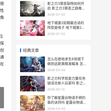
很
影之刃3罪恶裂隙如何开
启 影之刃3罪恶之路推不
性
动
2026-07-02
角
地下城堡2前期最合适的
阵型是啥子 地下城堡2前
期最强推图阵容
2026-07-02
位
保
创
经典文章
通
怎么在绝地求生8倍镜下
做到远距离精准瞄准 怎么
在
在绝地求生端游里匹配韩
2026-03-05
国妹子呢
影之刃科学就是力量任务
链适合新人玩家吗 影之刃
怎么样
2026-05-13
你了解星露谷物语手柄钓
鱼的诀窍吗 星露谷物语介
»
绍攻略
2026-03-05