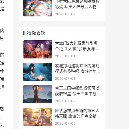
变
斗罗大陆最后是否隐藏有
彩蛋 斗罗大陆最后人物结
是
局
2026-07-07
内
猜你喜欢
归
大掌门2大神玩家阵型哪
个绝顶 大掌门2最强阵容
搭配
的
2026-07-01
定
攻城掠地建功立业的游戏
牵
模式有多种吗 攻城掠地手
游建功立业活动攻略
宝
2026-07-01
培
帝王三国中哪些将领可以
获取橙星 帝王三国中哪些
武将最强
2026-07-02
魏
应该怎样点全新的第五人
格天赋 应该怎样点全新的
、
苹果
2026-07-02
为