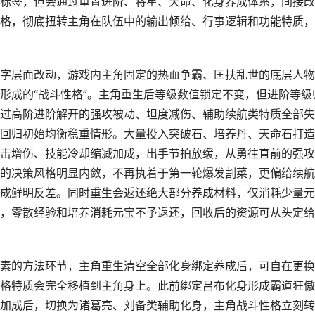
标签，但会通过重置进阶、将星、天命、化身养成体系，间接改
格，彻底扭转主角在队伍中的输出倾给、行事逻辑和功能特质，
字层面改动，游戏内主角固定的热血争霸、匡扶乱世的底层人物
形成的“战斗性格”。主角重生后等级数值锁定不变，但进阶等级
过高阶进阶解开的强攻被动、坦度减伤、辅助续航类特质全部失
回归初始均衡稳重情形。大量投入突破石、培养丹、天命石打造
击增伤、技能冷却缩减加成，出手节拍放缓，从勇往直前的强攻
的决策风格明显内敛，不再执着于第一轮爆发割菜，更偏给续航
成鲜明反差。同时重生会返还绝大部分养成材料，仅消耗少量元
，零散经验和培养消耗元宝不予返还，回收后的资源可从头定给
素的方法环节，主角重生清空全部化身绑定养成后，可自在更换
格特质会完全移植到主角身上。此前绑定吕布化身形成霸道狂傲
加成后，切换为诸葛亮、刘备类辅助化身，主角战斗性格立刻转