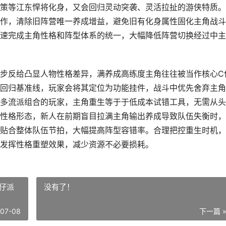
策等江东悍将化身，又会回归灵动突袭、灵活拉扯的游侠特质。
作，清除旧阵营唯一养成增益，避免旧有化身属性固化主角战斗
速完成主角性格和阵型体系的统一，大幅降低阵营切换经过中主
步反给凸显人物性格差异，满养成高练度主角往往被当作核心C
回归基准线，玩家会将其定位为功能挂件，战斗中优先舍弃主角
多流派组合的玩家，主角重生等于于低成本试错工具，无需从头
性格形态，新人在前期盲目拉满主角输出养成导致队伍失衡时，
贴合整体队伍节拍，大幅提高阵型容错率。合理把控重生时机，
发挥性格重塑效果，减少资源不必要损耗。
仔派
没有了！
-07-08
下一篇 