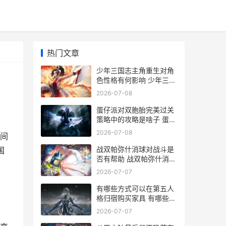
热门文章
少年三国志主角重生对角
色性格有何影响 少年三国
志主角晋升职业头衔
2026-07-08
蛋仔派对双胞胎完美过关
策略中的攻略是啥子 蛋仔
派对双胞胎恶灵怎么画
2026-07-08
间
战双帕弥什消球对战斗是
国
否有帮助 战双帕弥什消球
机制
2026-07-07
有哪些方式可以在第五人
格归宿购买家具 有哪些方
式可以表达孝心?
2026-07-07