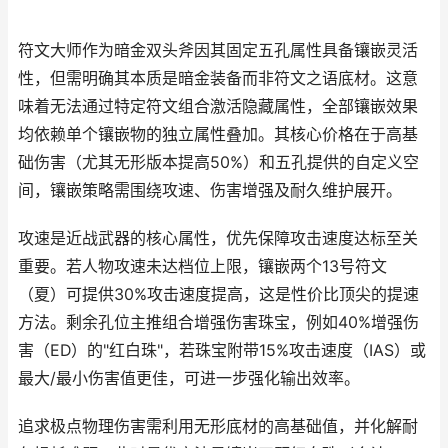
符文大师作为暗金双头斧因其固定五孔属性具备镶嵌灵活
性，但需明确其本质是暗金装备而非符文之语底材。这意
味着无法通过特定符文组合激活隐藏属性，全部镶嵌效果
均依赖单个镶嵌物的独立属性叠加。其核心价格在于高基
础伤害（尤其无形版本提高50%）和五孔提供的自定义空
间，镶嵌策略需围绕攻速、伤害增强及耐久维护展开。
攻速是近战武器的核心属性，优先保障攻击速度达标至关
重要。若人物攻速未达档位上限，镶嵌两个13号符文
（夏）可提供30%攻击速度提高，这是性价比顶尖的提速
方法。剩余孔位主推组合增强伤害珠宝，例如40%增强伤
害（ED）的"红白珠"，若珠宝附带15%攻击速度（IAS）或
最大/最小伤害值更佳，可进一步强化输出效率。
追求极点物理伤害需利用无形底材的高基础值，并化解耐