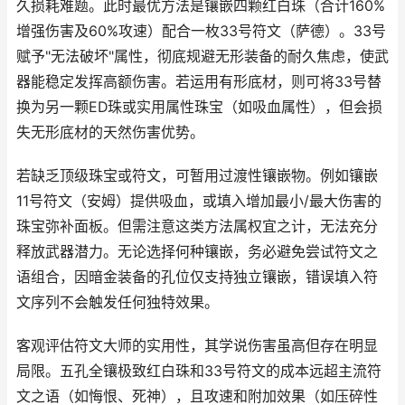
久损耗难题。此时最优方法是镶嵌四颗红白珠（合计160%
增强伤害及60%攻速）配合一枚33号符文（萨德）。33号
赋予"无法破坏"属性，彻底规避无形装备的耐久焦虑，使武
器能稳定发挥高额伤害。若运用有形底材，则可将33号替
换为另一颗ED珠或实用属性珠宝（如吸血属性），但会损
失无形底材的天然伤害优势。
若缺乏顶级珠宝或符文，可暂用过渡性镶嵌物。例如镶嵌
11号符文（安姆）提供吸血，或填入增加最小/最大伤害的
珠宝弥补面板。但需注意这类方法属权宜之计，无法充分
释放武器潜力。无论选择何种镶嵌，务必避免尝试符文之
语组合，因暗金装备的孔位仅支持独立镶嵌，错误填入符
文序列不会触发任何独特效果。
客观评估符文大师的实用性，其学说伤害虽高但存在明显
局限。五孔全镶极致红白珠和33号符文的成本远超主流符
文之语（如悔恨、死神），且攻速和附加效果（如压碎性