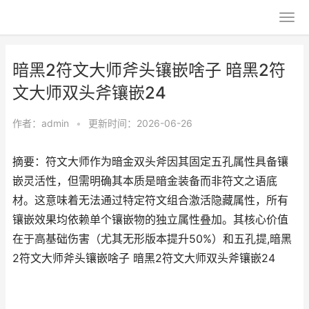
暗黑2符文大师斧头镶嵌啥子 暗黑2符
文大师双头斧镶嵌24
作者：
admin
•
更新时间：2026-06-26
摘要：符文大师作为暗金双头斧因其固定五孔属性具备镶
嵌灵活性，但需明确其本质是暗金装备而非符文之语底
材。这意味着无法通过特定符文组合激活隐藏属性，所有
镶嵌效果均依赖单个镶嵌物的独立属性叠加。其核心价值
在于高基础伤害（尤其无形版本提升50%）和五孔提,暗黑
2符文大师斧头镶嵌啥子 暗黑2符文大师双头斧镶嵌24