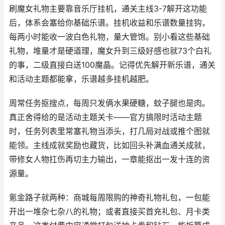
刷魔女礼物主要靠音乐厅挂机，通关主线3-7解开这功能
后，体系会塞给你基础乐谱。挂机收益和乐谱数量挂钩，
每两小时能收一波白色礼物，量大管饱。别小看这些基础
礼物，堆量才是硬道理，魔女升到三级好感也就73个白礼
的事，二级直接白送100魔晶。记得优先解开新乐谱，通关
和活动主题都能拿，乐谱越多挂机越肥。
周常任务抠搜点，每周只发俩水果硬糖，蚊子腿也是肉。
真正舍得给的是活动主题关卡——官方搞限时活动主题
时，任务列表里常塞礼物当添头，打几局对战或推个图就
能领。主线成就奖励也藏货，比如回头补满血通关成就，
带修女人物扛伤再切主力输出，一章能抠出一发十连的资
源量。
氪金路子就两种：商城每周限购的神奇礼物礼包，一包能
开出一堆杂七杂八的礼物；或者直接买首充礼包、月卡类