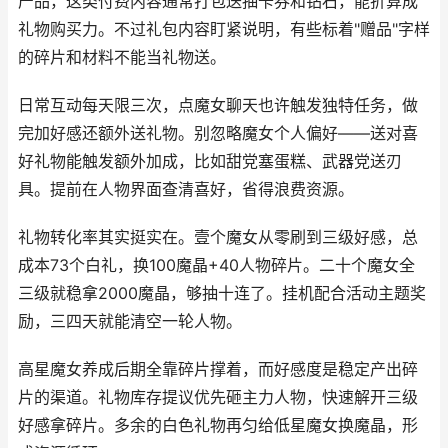
产品，这类付费内容通常打包送抽卡券和钻石，能折算成
礼物购买力。不过礼包内容盯紧说明，有些标着"赠品"字样
的碎片和材料不能当礼物送。
日常互动每天限三次，点魔女聊天也许触发独特任务，做
完加好感还额外送礼物。别忽略魔女个人偏好——送对喜
好礼物能触发额外加成，比如甜党塞蛋糕、武器党送刃
具。提前在人物界面查清喜好，省得浪费资源。
礼物转化率其实挺实在。壹个魔女从零刷到三级好感，总
成本73个白礼，换100魔晶+40人物碎片。二十个魔女全
三级就稳拿2000魔晶，够抽十连了。挂机配合活动主题奖
励，三四天就能清空一轮人物。
高星魔女养成后期全靠碎片撑着，而好感度是稳定产出碎
片的渠道。礼物库存提议优先砸主力人物，快速解开三级
好感拿碎片。多余的白色礼物再匀给低星魔女换魔晶，形