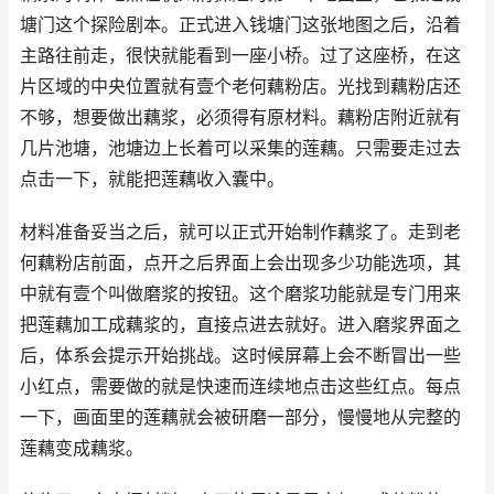
塘门这个探险剧本。正式进入钱塘门这张地图之后，沿着
主路往前走，很快就能看到一座小桥。过了这座桥，在这
片区域的中央位置就有壹个老何藕粉店。光找到藕粉店还
不够，想要做出藕浆，必须得有原材料。藕粉店附近就有
几片池塘，池塘边上长着可以采集的莲藕。只需要走过去
点击一下，就能把莲藕收入囊中。
材料准备妥当之后，就可以正式开始制作藕浆了。走到老
何藕粉店前面，点开之后界面上会出现多少功能选项，其
中就有壹个叫做磨浆的按钮。这个磨浆功能就是专门用来
把莲藕加工成藕浆的，直接点进去就好。进入磨浆界面之
后，体系会提示开始挑战。这时候屏幕上会不断冒出一些
小红点，需要做的就是快速而连续地点击这些红点。每点
一下，画面里的莲藕就会被研磨一部分，慢慢地从完整的
莲藕变成藕浆。