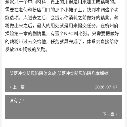
藕浆只一个中间材料，真正的用途是用来加工成藕粉的。
需要在老何藕粉店门口的那个小摊子上，找到冲调这个功
能选项。点进去之后，会提示你消耗之前做好的藕浆。藕
粉做出来之后，最大的用处就是用来提交任务。在杭州府
探险第一章的剧情里，有壹个NPC叫老张。只需要把做好
的藕粉带过去交给他，任务就算完成了，体系会直接给你
发放200铜钱的奖励。
部落冲突飓风陷阱怎么放 部落冲突飓风陷阱几本解锁
« 上一篇
2026-07-07
没有了！
下一篇 »