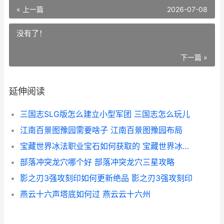
« 上一篇
2026-07-08
没有了！
下一篇 »
延伸阅读
三国志SLG版怎么建立小型军团 三国志怎么玩儿
江南百景图豫园需要啥子 江南百景图豫园布局
宝藏世界冰法职业宝石如何获取的 宝藏世界冰法装备属性
部落冲突龙穴哪个好 部落冲突龙穴三星攻略
影之刃3强攻刻印如何更新绝品 影之刃3强攻刻印
燕云十六声塔底如何过 燕云云十六州