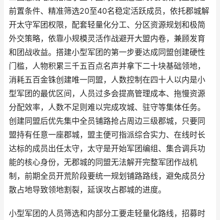
前置条件、精准筛选20至40名稳定活跃成员，依托郡城解
开太守军团权限，配套轻量化分工、分区资源规划和极简
外交策略，依靠小规模灵活作战避开大盟内卷，兼顾发育
和团战收益。搭建小型军团的第一步要达成同盟创建硬性
门槛，人物积累三千五百点名声并拿下二十块基础领地，
消耗五百金铢创建唯一同盟，人数控制在四十人以内是小
型军团的最优区间，人员过多会提高管理成本、拖慢资源
分配效率，人数不足则难以完成攻城、驻守等集体任务。
创建同盟后优先集中全员铺路抢占周边三级郡城，只要同
盟持有任意一座郡城，盟主便可指派综合实力、在线时长
达标的成员出任太守，太守是开始军团编组、集合调兵功
能的核心身份，无郡城的同盟无法解开完整军团作战机
制，前期全员开荒阶段要统一规划铺路路线，避免成员分
散占地导致领地割裂，延误攻占郡城的进度。
小型军团的人员筛选和内部分工要走轻量化路线，招募时