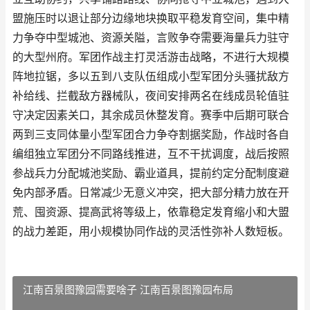
盟施压时以退让部分边缘地块换取平稳发育空间，集中精
力争夺中型城池、资源关隘，言败争夺需要海量兵力驻守
的大型州府。军团作战主打灵活游击战略，不进行大规模
阵地拉锯，多以五到八支队伍组成小型军团分头骚扰敌方
补给线、拦截敌方器械队，夜间安排两名在线成员轮值驻
守决定因素关口，其余成员休整发育。赛季中后期可联合
两到三支同体量小型军团合力争夺割据奖励，作战时各自
编组独立军团分不同路线推进，互不干扰调度，战后按照
参战兵力分配城池奖励、霸业道具，提前约定分配制度避
免内部矛盾。日常减少无意义冲突，把大部分精力放在开
荒、囤资源、提高武将等级上，依靠稳定发育缩小和大盟
的战力差距，用小规模协同作战的灵活性弥补人数短板。
江南百景图豫园需要啥子 江南百景图豫园布局