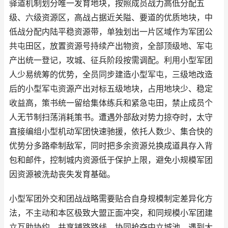
驿道机制划分唯一发育地块，按照成员战力高低分配五
级、六级资源区，高战占据近关隘、要道的优质地块，中
低战分配内陆平稳资源带，单独划出一片区域作为军团公
共屯田区，放置资源号持续产出物资，全部顶级地、军屯
产出统一登记，攻城、征兵阶段按需调配。利用小型军团
人少易统筹的优势，全员同步建造小型军屯，三级地改造
后的小型军屯资源产出对标五级地块，占用地块少、稳定
收益高，策书统一留给集体练兵和紧急屯田，禁止成员个
人无节制扫荡消耗策书。遭遇外部敌对势力掠夺时，太守
直接编组小型机动军团快速驰援，依托人数少、集合快的
优势分多路牵制敌军，同时把多余资源兑换成道具存入背
包和邮件，控制城内资源低于保护上限，避免小规模军团
因资源被洗劫丧失发育基础。
小型军团外交和团战战略需要贴合自身规模制定差异化方
法，不主动和本区极致大盟正面冲突，和同规模小军团建
立互助协约，共享铺路路线、协同抢夺中立城池，遇到大