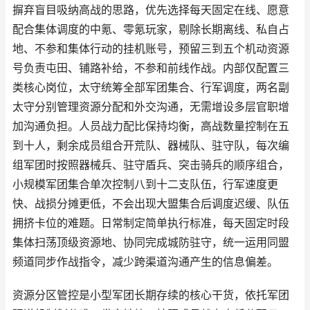
摒弃盲目吸纳高战的思路，优先选择每天固定在线、愿意
配合集体调度的中氪、零氪玩家，剔除长期离线、私自占
地、不参和集体行动的挂机账号，预留三到五个机动资源
号负责屯田、铺路补给，不参和前线作战。内部仅配置三
类核心岗位，太守统筹全部军团集合、行军调度，两名副
太守分别管理资源分配和外交沟通，无需增设多层官职增
加沟通负担。人员战力配比保持均衡，高战数量控制在五
到十人，剩余成员组合开荒队、器械队、驻守队，每次编
组军团时按照器械兵、驻守盾兵、突击骑兵的顺序组合，
小规模军团集合单次控制八到十二支队伍，行军速度更
快、战损分摊更低，不会出现大盟集合后调度迟缓、队伍
拥挤卡位的难题。日常制定简单执行标准，每天固定时段
集体扫荡顶级资源地、协同完成城防驻守，统一运用同盟
频道同步作战指令，减少跨渠道沟通产生的信息偏差。
资源分区管控是小型军团长期存续的核心干货，依托军团