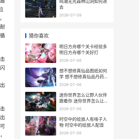
盾
鸣潮无光森林山洞如何进
去
位
2026-07-09
，
耐
循
猜你喜欢
明日方舟哪个关卡经验多
明日方舟哪个关好打
击
2026-07-06
闪
想不想修真仙品图纸如何
学 想不想修真仙品丹药自
己炼还是买
出
2026-07-06
迷你世界怎么让野人伙伴
跟着你 迷你世界怎么让沃
沃兽繁殖
击
2026-07-06
出
时空中的绘旅人有啥子人
物 时空中的绘旅人配音
可
2026-07-06
，