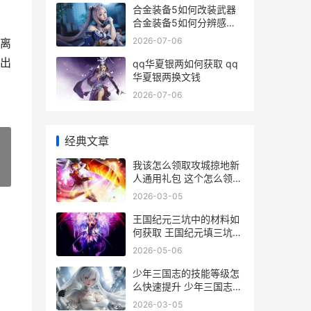
合金装备5如何改装武器
合金装备5如何分辨感染
者
2026-07-06
离
出
qq华夏银两如何获取 qq
华夏银两换文钱
2026-07-06
经典文章
我该怎么领取攻城掠地新
»
人通用礼包 这个怎么领取
啊
2026-03-05
王国纪元三坑中的材料如
何获取 王国纪元填三坑要
多少钱
2026-05-06
少年三国志的技能等级怎
么快速提升 少年三国志技
能书
2026-03-05