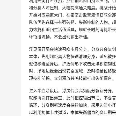
利用失衡打断连招，抓住输出窗口持续压制，组
和分身人海压制，大幅提高通关难度。挑战开始
开始对应通道大门，在密室击败宝箱怪获取全部
队伍优先选择带有强破韧、失衡控制的人物，超
力恢复和瞬回生活值道具，规避长时刻消耗带来
环衔接流畅，不会出现输出断档。
浮灵偶开局会快速召唤多具分身，分身只会复刻
本体，先用超距离人物快速清理分身，避免被多
避位移绕至身后，护盾情形下攻击无法积攒韧性
时，场地边缘会出现安全区域，及时横给位移躲
现技能前摇，立刻释放共鸣技能打出失衡僵直，
进入半血阶段后，浮灵偶会高频度分裂新分身，
就能再次打出僵直，此时把控输出节拍，不要盲
循环，分身刷新速度会持续加快，采用边清小怪
以利用掩体卡住弹道，本体失衡僵直的窗口期是