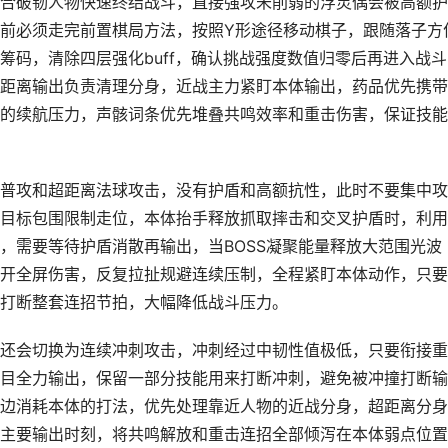
合破韧人物快速终结战斗，直接强攻未削弱的浮灵偶会被高额护
前必须走完前置棋局方法，按照Y形途径移动棋子，跟随落子方
筹码，清除四层强化buff，确认挑战强度数值归零后再进入战斗
距离输出负责清理分身，近战主力紧盯本体输出，药品优先携带
的续航压力，声骸词条优先堆叠共鸣效率和重击伤害，保证技能
普攻和超距离法球攻击，没有护盾和高额抗性，此时不要集中攻
目标包围限制走位，本体抬手释放抓取摔击和交叉护盾时，利用
，需要等待护盾消散再输出，当BOSS凝聚能量释放大范围光波
开全屏伤害，反复拉扯规避连续压制，全程紧盯本体动作，只要
打断整套连招节拍，大幅降低战斗压力。
还会切换为连续冲刺攻击，冲刺经过中韧性值极低，只要衔接重
目全力输出，保留一部分技能用来打断冲刺，避免被冲撞打断输
边消耗本体的打法，优先处理靠近人物的近战分身，超距离分身
主要输出时刻，将共鸣解放和重击连招全部倾泻在本体弱点位置