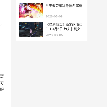
# 王者荣耀称号排名解析
2026-05-08
，
《胜利仙女》新SSR仙女
E.H.3月5日上线 胜利女神
是哪个时期的作品
2026-03-05
需
习
服