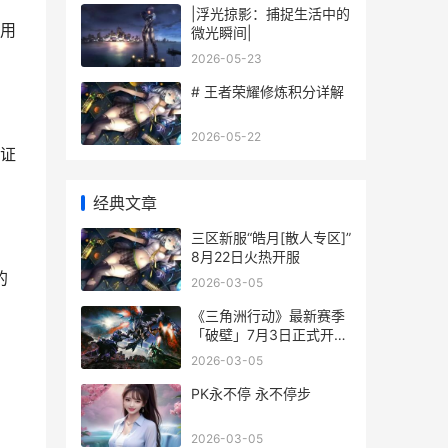
|浮光掠影：捕捉生活中的
用
微光瞬间|
2026-05-23
# 王者荣耀修炼积分详解
2026-05-22
证
经典文章
三区新服“皓月[散人专区]”
8月22日火热开服
的
2026-03-05
《三角洲行动》最新赛季
「破壁」7月3日正式开启
三角洲行动手游下载
2026-03-05
PK永不停 永不停步
2026-03-05