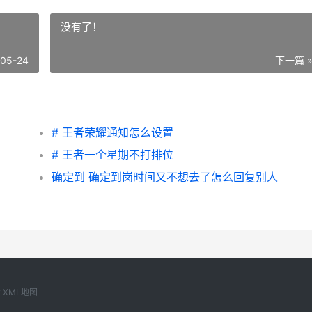
没有了！
-05-24
下一篇 
# 王者荣耀通知怎么设置
# 王者一个星期不打排位
确定到 确定到岗时间又不想去了怎么回复别人
2
XML地图