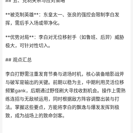
## 五、克制关系与应对策略
**被克制英雄**：东皇太一、张良的强控会限制李白发
挥，需后手入场或带净化。
**优势对局**：李白对无位移射手（如鲁班、后羿）威胁
极大，可针对性切入。
## 观点汇总
李白打野需注重发育节奏与进场时机，核心装备暗影战斧
与破军是输出的关键。前期以稳为主，中期利用灵活位移
频繁gank，后期通过野怪刷大寻找收割机会。操作上需熟
练连招与无敌帧运用，同时根据敌方阵容调整出装与打
法。掌握这些要点，方能将李白的飘逸与爆发发挥到极
致，成为战场上的致命剑客。