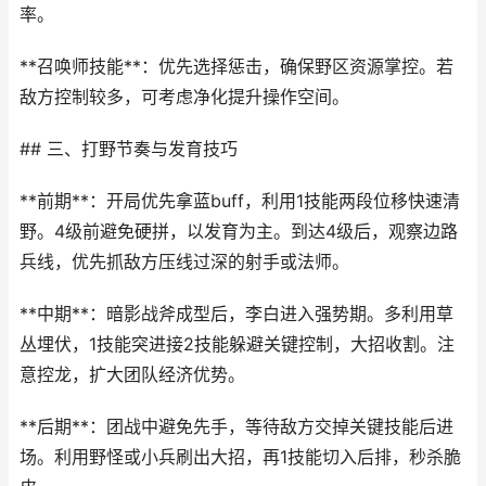
率。
**召唤师技能**：优先选择惩击，确保野区资源掌控。若
敌方控制较多，可考虑净化提升操作空间。
## 三、打野节奏与发育技巧
**前期**：开局优先拿蓝buff，利用1技能两段位移快速清
野。4级前避免硬拼，以发育为主。到达4级后，观察边路
兵线，优先抓敌方压线过深的射手或法师。
**中期**：暗影战斧成型后，李白进入强势期。多利用草
丛埋伏，1技能突进接2技能躲避关键控制，大招收割。注
意控龙，扩大团队经济优势。
**后期**：团战中避免先手，等待敌方交掉关键技能后进
场。利用野怪或小兵刷出大招，再1技能切入后排，秒杀脆