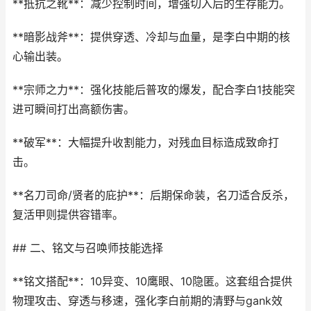
**抵抗之靴**：减少控制时间，增强切入后的生存能力。
**暗影战斧**：提供穿透、冷却与血量，是李白中期的核
心输出装。
**宗师之力**：强化技能后普攻的爆发，配合李白1技能突
进可瞬间打出高额伤害。
**破军**：大幅提升收割能力，对残血目标造成致命打
击。
**名刀司命/贤者的庇护**：后期保命装，名刀适合反杀，
复活甲则提供容错率。
## 二、铭文与召唤师技能选择
**铭文搭配**：10异变、10鹰眼、10隐匿。这套组合提供
物理攻击、穿透与移速，强化李白前期的清野与gank效