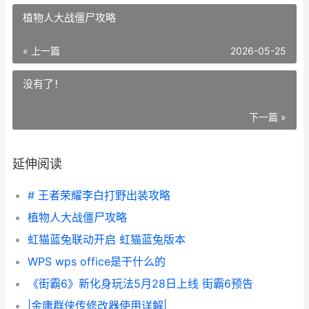
植物人大战僵尸攻略
« 上一篇
2026-05-25
没有了！
下一篇 »
延伸阅读
# 王者荣耀李白打野出装攻略
植物人大战僵尸攻略
虹猫蓝兔联动开启 虹猫蓝兔版本
WPS wps office是干什么的
《街霸6》新化身玩法5月28日上线 街霸6预告
|金庸群侠传修改器使用详解|