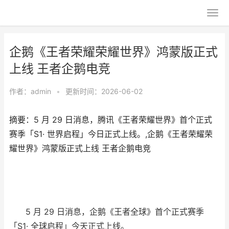
企鹅《王者荣耀荣耀世界》鸿蒙版正式
上线 王者企鹅电竞
作者：
admin
•
更新时间：2026-06-02
摘要：5 月 29 日消息，腾讯《王者荣耀世界》首个正式
赛季「S1· 世界启程」今日正式上线。,企鹅《王者荣耀荣
耀世界》鸿蒙版正式上线 王者企鹅电竞
5 月 29 日消息，企鹅《王者全球》首个正式赛季
「S1· 全球启程」今天正式上线。