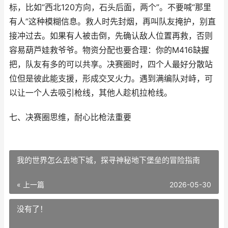
标，比如“西北120方向，石头后面，两个”。不要喊“那里
有人”这种模糊信息。救人时先封烟，再叫队友掩护，别直
接冲过去。如果有人被击倒，先确认敌人位置再救，否则
容易葫芦娃救爷爷。物资分配也要合理：你的M416缺握
把，队友有多的可以共享。决赛圈时，四个人最好分散站
位但是彼此能支援，形成交叉火力。遇到满编队对峙，可
以让一个人去吸引枪线，其他人趁机拉枪线。
七、决赛圈思维，耐心比枪法重要
我的世界怎么去地下城，探寻神秘地下堡垒的冒险指南
« 上一篇
2026-05-30
没有了！