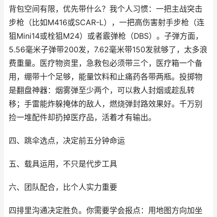
背包空间有限，优先带什么？我个人习惯：一把主战突击
步枪（比如M416或SCAR-L），一把高伤害射手步枪（连
狙Mini14或栓狙M24）或者霰弹枪（DBS）。子弹方面，
5.56毫米子弹带200发，7.62毫米带150发就够了，太多浪
费重量。医疗物资里，急救包必须带三个，医疗箱一个备
用，绷带十个足够，能量饮料和止痛药各带两瓶。投掷物
是翻盘神器：烟雾弹至少两个，可以救人封烟或趁乱转
移；手雷能炸躲掩体的敌人，燃烧弹封路效果好。千万别
捡一堆配件却扔掉医疗品，活着才有输出。
四、跳伞选点，决定前五分钟命运
五、载具运用，不只是代步工具
六、团队配合，比个人实力重要
四排里沟通决定胜负。你需要学会报点：用地图方向加坐