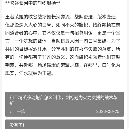
**峡谷长河中的旗帜飘扬**
王者荣耀的峡谷战场如长河奔流，战队更迭，版本变迁，
但那些深入人心的口号，如同不灭的旗帜，始终飘扬在志
同道合者的心中，它不仅仅是一句招募用语，更是一个宣
言，一个梦想的载体，当队伍五人因一句口号集结，为了
共同的目标挥洒汗水，分享胜利的狂喜与失败的落寞，所
有的一切便都有了非凡的意义，这面旗帜引领着他们穿越
荆棘，共赴那一场场璀璨的荣耀之巅，在那里，口号化为
现实，汗水凝结为王冠。
和平精英移动炮台怎么制作，副标题为火力支援的战术革
新
« 上一篇
2026-06-25
没有了！