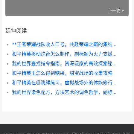
下一篇 »
延伸阅读
**王者荣耀战队收人口号，共赴荣耀之巅的集结号角**
和平精英移动炮台怎么制作，副标题为火力支援的战术革新
我的世界查找指令指南，资深玩家的高效探索秘籍
和平精英里怎么得到糖果，甜蜜战场的收集攻略
和平精英在哪跳绳练习，虚拟战场外的体能修行副标题，特种兵的自我修养新篇章
我的世界染色配方，方块艺术的调色哲学，副标题，从单一羊毛到万象色彩的玩家旅程