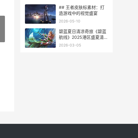
## 王者皮肤标素材：打
造游戏中的视觉盛宴
2026-05-10
碧蓝夏日清凉奇旅《碧蓝
»
航线》2025港区盛夏清凉
节三城巡礼圆满收官 碧蓝
2026-03-05
夏日皮肤