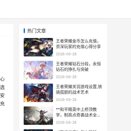
热门文章
王者荣耀金币怎么充值，
资深玩家的充值心得分享
2026-06-28
王者荣耀钻石分段，永恒
钻石的挣扎与突破
2026-06-28
心
王者荣耀关羽游戏设置,铁
选
骑孤胆的战术艺术
安
2026-06-28
充
**和平精英中上桥顶教
学，制高点奇袭战术全解
析，副标题，登顶俯瞰掌
2026-06-28
控战局**