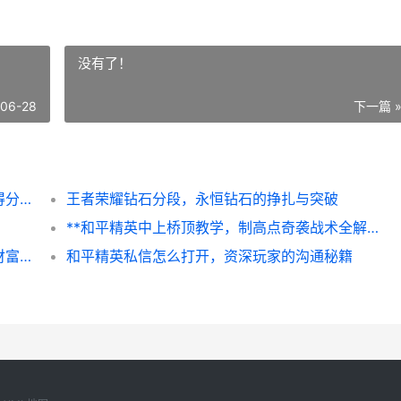
没有了！
-06-28
下一篇 
王者荣耀金币怎么充值，资深玩家的充值心得分享
王者荣耀钻石分段，永恒钻石的挣扎与突破
**和平精英中上桥顶教学，制高点奇袭战术全解析，副标题，登顶俯瞰掌控战局**
《我的世界》怎么赚钱，虚拟方块中的真实财富之路
和平精英私信怎么打开，资深玩家的沟通秘籍