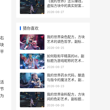
《我的世界》怎么赚钱，
虚拟方块中的真实财富之
路
2026-06-27
猜你喜欢
我的世界染色配方，方块
右
艺术的调色哲学，副标
块
题，从单一羊毛到万象色
2026-06-25
彩的玩家旅程
平
如何取和平精英的id，副
标题为游戏昵称的艺术与
策略
2026-06-27
我的世界药水代码，酿造
与指令的魔法艺术，副标
活
题，探索数据背后的无限
2026-06-23
节
可能
我的世界染料配方，方块
为
间的色彩艺术，副标题，
调色盘里的生存哲学
2026-06-26