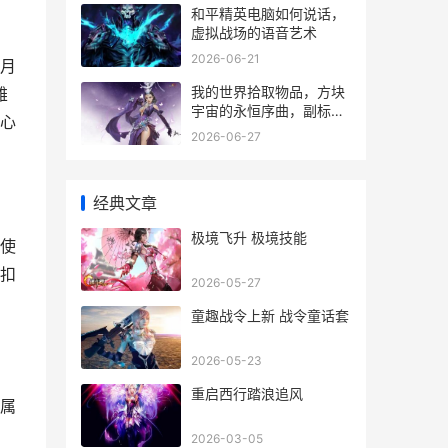
和平精英电脑如何说话，
虚拟战场的语音艺术
2026-06-21
月
我的世界拾取物品，方块
雄
宇宙的永恒序曲，副标
心
题，指尖触碰的创造轮回
2026-06-27
经典文章
极境飞升 极境技能
使
扣
2026-05-27
童趣战令上新 战令童话套
2026-05-23
重启西行踏浪追风
属
2026-03-05