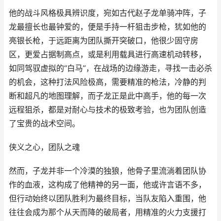
他的战斗风格极具辨识度，宛如古代赵子龙单骑冲阵，子
龙最擅长也最钟爱的，便是手持一杆狙击步枪，犹如他的
亮银长枪，于远距离为团队撕开突破口，他很少固守房
区，更爱占据制高点，或是利用载具进行高速机动转移，
如同驾驭虚拟的“白马”，在战场的边缘游走，寻找一击必杀
的机会，这种打法风险极高，需要精准的枪法，冷静的判
断和超凡的地图理解，而子龙正是此中高手，他的每一次
远程狙杀，都是对耐心与技术的极致考验，也为团队创造
了宝贵的战术空间。
侠义之心，团队之魂
然而，子龙并非一个冷漠的独狼，他骨子里流淌着团队协
作的血液，这构成了他精神的另一面，他或许言语不多，
但行动始终以团队胜利为最终目标，当队友陷入重围，他
往往会成为那个从天而降的破局者，用精准的火力支援打