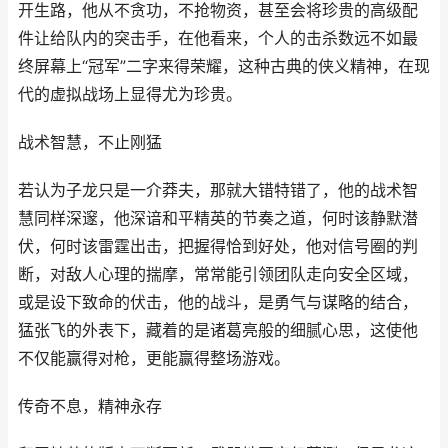
开生路，他从不贪功，不抢物资，甚至会将珍贵的高级配
件让给队内的突击手，在他看来，个人的击杀数远不如最
终屏幕上“冠军”二字来得荣耀，这种古典的侠义精神，在现
代的虚拟战场上显得尤为珍贵。
战术智慧，不止刚猛
若认为子龙只是一介莽夫，那就大错特错了，他的战术智
慧同样深邃，他深谙和平精英的节奏之道，何时该静默潜
伏，何时该雷霆出击，把握得恰到好处，他对信号圈的判
断，对敌人心理的揣摩，常常能引领团队走向安全区域，
或是设下致命的伏击，他的战斗，是勇气与谋略的结合，
猛张飞的外表下，藏着的是诸葛亮般的细腻心思，这使他
不仅能赢得对枪，更能赢得整场游戏。
传奇不息，精神永存