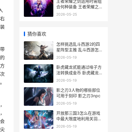
王者荣耀之剑运用时需组
合何种装备 王者荣耀之剑
入
气长
2026-05-25
右
装
猜你喜欢
怎样挑选乱斗西游2的四
带
星阵型主推 乱斗西游怎么
抽好英雄
的
2026-05-19
方
卧虎藏龙贰能通过啥子方
法转换成金币 卧虎藏龙贰
次
是不是关服了
2026-05-19
。
影之刃3人物的哪些部位
可用于刻印 影之刃3npc
2026-05-19
，
，
开放那三国3怎么在游戏
中最大限度地利用关羽绝
会
地技能的威力 放开那三国
2026-05-19
尖
3国家