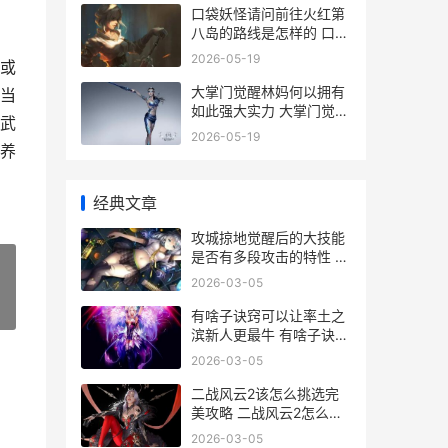
口袋妖怪请问前往火红第
八岛的路线是怎样的 口袋
妖怪前期怎么玩
2026-05-19
或
大掌门觉醒林妈何以拥有
当
如此强大实力 大掌门觉醒
武
林妈是谁
2026-05-19
养
经典文章
攻城掠地觉醒后的大技能
是否有多段攻击的特性 攻
城掠地觉醒小技巧
2026-03-05
»
有啥子诀窍可以让率土之
滨新人更最牛 有啥子诀窍
可以长高
2026-03-05
二战风云2该怎么挑选完
美攻略 二战风云2怎么降
低段位
2026-03-05