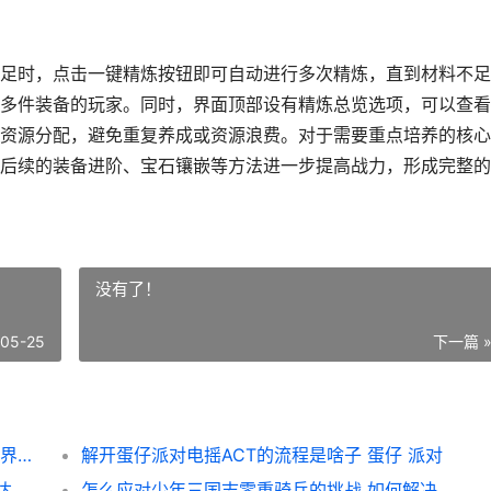
足时，点击一键精炼按钮即可自动进行多次精炼，直到材料不足
多件装备的玩家。同时，界面顶部设有精炼总览选项，可以查看
资源分配，避免重复养成或资源浪费。对于需要重点培养的核心
后续的装备进阶、宝石镶嵌等方法进一步提高战力，形成完整的
没有了！
-05-25
下一篇 
开放那三国3请问在游戏中怎么找到装备精炼界面 放开那三国3服务器开放时间
解开蛋仔派对电摇ACT的流程是啥子 蛋仔 派对
怎么在敢达争锋对决个人竞技中提升实力 敢达争锋游戏视频
怎么应对少年三国志零重骑兵的挑战 如何解决少年白