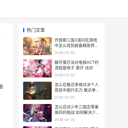
热门文章
开放那三国3请问在游戏
中怎么找到装备精炼界面
放开那三国3服务器开放
2026-05-25
时间
解开蛋仔派对电摇ACT的
流程是啥子 蛋仔 派对
2026-05-25
怎么在敢达争锋对决个人
图
竞技中提升实力 敢达争锋
游戏视频
2026-05-25
怎么应对少年三国志零重
骑兵的挑战 如何解决少年
白
2026-05-25