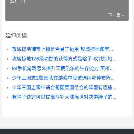
没有了！
下一篇 »
延伸阅读
攻城掠地御宝上锁是否易于运用 攻城掠地御宝介绍
攻城掠地126级功勋的获得方式是啥子 攻城掠地126级副本怎么过
lol手机游戏怎么提升天使凯尔的生存能力 英雄联盟如何在手机玩
少年三国志2魏国队在游戏中应该选用哪种布阵方案 少年三国志2魏国阵容使用遁甲天书还是诸侯印
少年三国志零中适合蜀国吴国组合的阵型有哪些 少年三国志零中豪杰关兴怎么获得?
有啥子诀窍可以提高斗罗大陆混世对决中胖子的加点效果 有什么诀窍