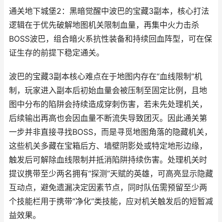
通关地下城堡2：黑暗觉醒中波巴的宝藏3副本，核心打法
逻辑在于优先破解地图机关限制血量，再集中火力击杀
BOSS波巴，组合暗火系抗性装备和持续回血阵型，可在保
证生存的前提下稳定通关。
波巴的宝藏3副本核心难点在于地图内存在“血线限制”机
制，玩家进入副本后初始血量会被压制至固定比例，且地
图中分布的陷阱会持续造成穿刺伤害，若未先处理机关，
后续输出再高也会因血量不断流失导致团灭。因此通关第
一步并非直接寻找BOSS，而是寻觅地图角落的隐藏机关，
这些机关多藏在宝箱后方、墙壁阴影处或特定地形边缘，
触发后可解除血线限制并抵消陷阱持续伤害。处理机关时
提议携带至少两名拥有“探测”天赋的英雄，可高亮显示隐藏
互动点，避免遗漏决定因素节点，同时队伍需预留至少两
个技能栏用于携带“净化”类技能，应对机关触发后的短暂减
益效果。