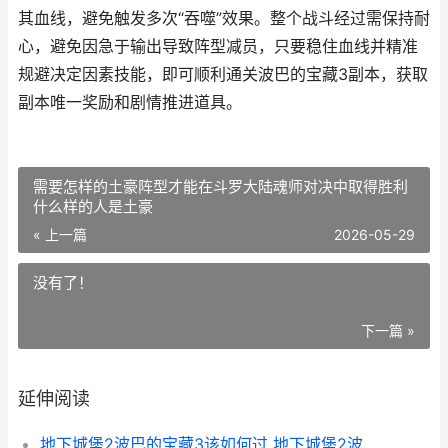
其血线，避免触发多次“吞噬”效果。整个战斗经过需保持耐
心，避免因急于输出导致阵型减员，只要稳住血线并精准
规避决定因素技能，即可顺利通关波巴的宝藏3副本，获取
副本唯一奖励和剧情推进道具。
需要怎样的土豪阵型才能在斗罗大陆魂师对决中取得胜利
什么样的人是土豪
« 上一篇
2026-05-29
没有了！
下一篇 »
延伸阅读
地下城堡2波巴的宝藏3该如何过 地下城堡2波巴宝藏2在哪