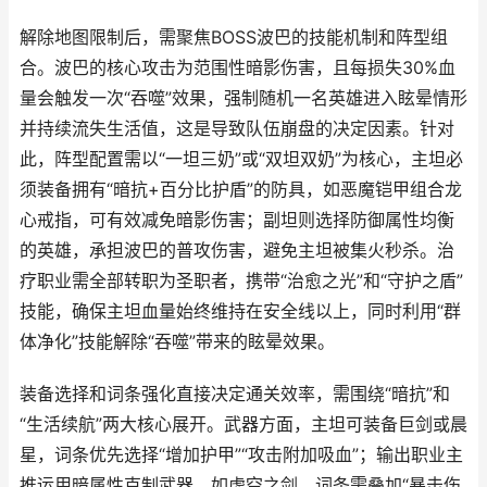
解除地图限制后，需聚焦BOSS波巴的技能机制和阵型组
合。波巴的核心攻击为范围性暗影伤害，且每损失30%血
量会触发一次“吞噬”效果，强制随机一名英雄进入眩晕情形
并持续流失生活值，这是导致队伍崩盘的决定因素。针对
此，阵型配置需以“一坦三奶”或“双坦双奶”为核心，主坦必
须装备拥有“暗抗+百分比护盾”的防具，如恶魔铠甲组合龙
心戒指，可有效减免暗影伤害；副坦则选择防御属性均衡
的英雄，承担波巴的普攻伤害，避免主坦被集火秒杀。治
疗职业需全部转职为圣职者，携带“治愈之光”和“守护之盾”
技能，确保主坦血量始终维持在安全线以上，同时利用“群
体净化”技能解除“吞噬”带来的眩晕效果。
装备选择和词条强化直接决定通关效率，需围绕“暗抗”和
“生活续航”两大核心展开。武器方面，主坦可装备巨剑或晨
星，词条优先选择“增加护甲”“攻击附加吸血”；输出职业主
推运用暗属性克制武器，如虚空之剑，词条需叠加“暴击伤