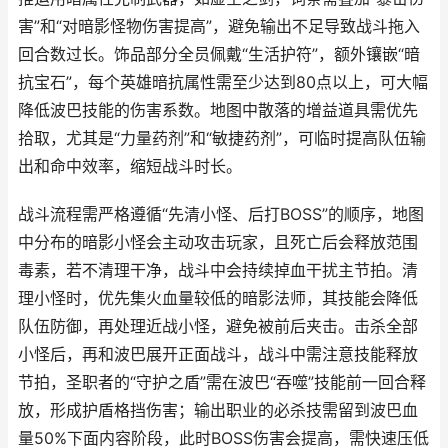
害”和“对暗影怪物伤害提高”，避免输出不足导致战斗拖入
回合数过长。饰品部分全员佩戴“生活护符”，额外镶嵌“暗
抗宝石”，每个英雄暗抗属性需至少达到80点以上，可大幅
降低波巴技能的伤害系数。地图中散落的增益道具需优先
拾取，尤其是“力量药剂”和“敏捷药剂”，可临时提高队伍输
出和命中效率，缩短战斗时长。
战斗流程需严格遵循“先清小怪、后打BOSS”的顺序，地图
中分布的暗影小怪会主动攻击玩家，且死亡后会释放范围
毒素，若不清理干净，战斗中会持续掉血干扰主节拍。清
理小怪时，优先集火血量较低的暗影法师，其技能会降低
队伍防御，再处理近战小怪，避免被前后夹击。击杀全部
小怪后，再和波巴展开正面战斗，战斗中需注意技能释放
节拍，圣职者的“守护之盾”需在波巴“吞噬”技能前一回合释
放，形成护盾格挡伤害；输出职业的必杀技需留到波巴血
量50%下面内容阶段，此时BOSS伤害会提高，需快速压低