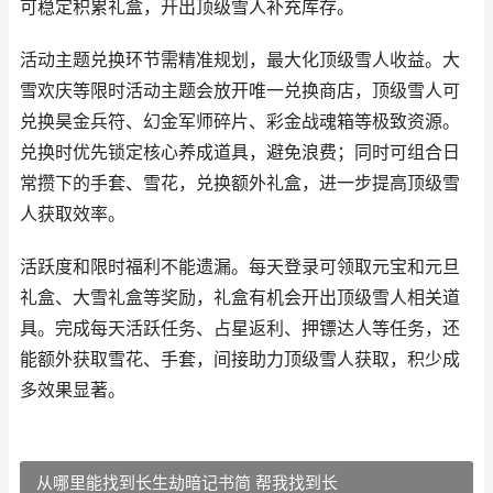
可稳定积累礼盒，开出顶级雪人补充库存。
活动主题兑换环节需精准规划，最大化顶级雪人收益。大
雪欢庆等限时活动主题会放开唯一兑换商店，顶级雪人可
兑换昊金兵符、幻金军师碎片、彩金战魂箱等极致资源。
兑换时优先锁定核心养成道具，避免浪费；同时可组合日
常攒下的手套、雪花，兑换额外礼盒，进一步提高顶级雪
人获取效率。
活跃度和限时福利不能遗漏。每天登录可领取元宝和元旦
礼盒、大雪礼盒等奖励，礼盒有机会开出顶级雪人相关道
具。完成每天活跃任务、占星返利、押镖达人等任务，还
能额外获取雪花、手套，间接助力顶级雪人获取，积少成
多效果显著。
从哪里能找到长生劫暗记书简 帮我找到长