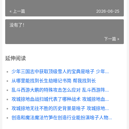
« 上一篇
2026-06-25
没有了！
下一篇 »
延伸阅读
少年三国志中获取顶级雪人的宝典是啥子 少年三国志中获得的武将
从哪里能找到长生劫暗记书简 帮我找到长
乱斗西游大鹏的特殊攻击怎么应对 乱斗西游阵容搭配攻略
攻城掠地血战扫城代表了哪种战术 攻城掠地血战的时候可以退游戏吗
攻城掠地无往不胜的历史背景是啥子 攻城掠地打一数字
创造和魔法魔法竹笋在创造行业能扮演啥子人物 创造和魔法攻略