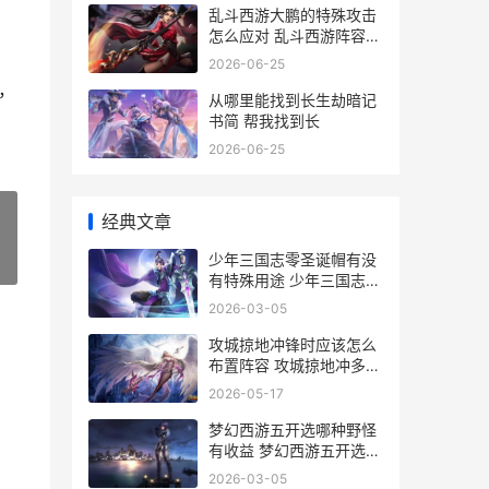
乱斗西游大鹏的特殊攻击
怎么应对 乱斗西游阵容搭
配攻略
2026-06-25
，
从哪里能找到长生劫暗记
书简 帮我找到长
2026-06-25
经典文章
少年三国志零圣诞帽有没
»
有特殊用途 少年三国志零
最强流派
2026-03-05
攻城掠地冲锋时应该怎么
布置阵容 攻城掠地冲多少
钱划算
2026-05-17
梦幻西游五开选哪种野怪
有收益 梦幻西游五开选什
么门派
2026-03-05