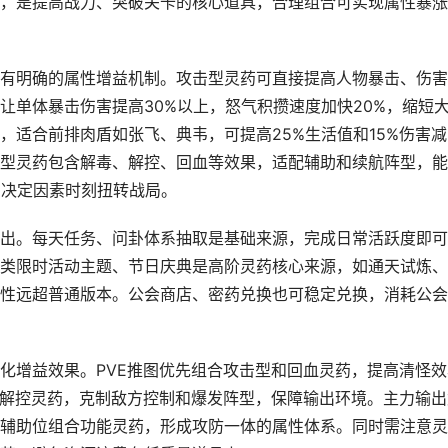
，是提高战力、突破关卡的核心道具，合理组合可实现属性暴涨
有明确的属性增益机制。攻击型灵药可直接提高人物暴击、伤害
让单体暴击伤害提高30%以上，怒气积攒速度加快20%，缩短
，适合前排肉盾如张飞、典韦，可提高25%生活值和15%伤害减
型灵药包含解毒、解控、回血等效果，适配辅助和续航阵型，能
，决定因素时刻扭转战局。
出。每天任务、问卦体系抽取是基础来源，完成日常活跃度即可
类限时活动主题、节日庆典是高阶灵药核心来源，如通天试炼、
性远超普通版本。公会商店、密药兑换也可稳定兑换，消耗公会
化增益效果。PVE推图优先组合攻击型和回血灵药，提高清怪效
和解控灵药，克制敌方控制和爆发阵型，保障输出环境。主力输出
辅助位组合功能灵药，形成攻防一体的属性体系。同时需注意灵