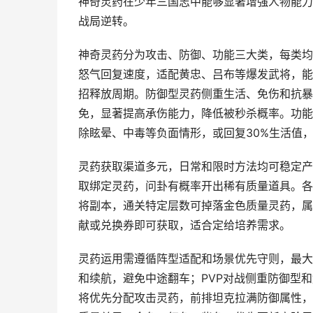
神奇灵药在少年三国志中能够显著增强人物能力
战局逆转。
神奇灵药分为攻击、防御、功能三大类，每类均
怒气回复速度，适配黄忠、吕布等爆发武将，能
招释放周期。防御型灵药侧重生活、免伤和抗暴
免，显著提高承伤能力，降低被秒杀概率。功能
除眩晕、中毒等负面情形，或回复30%生活值
灵药获取渠道多元，日常和限时方法均可稳定产
取绑定灵药，问卦有概率开出稀有质量道具。各
将副本，通关特定层数可掉落金色质量灵药，属
献或兑换券即可获取，适合定给培养需求。
灵药运用需遵循阵型适配和场景优先守则，最大
和续航，避免中途翻车；PVP对战侧重防御型
将优先分配攻击灵药，前排坦克拉满防御属性，