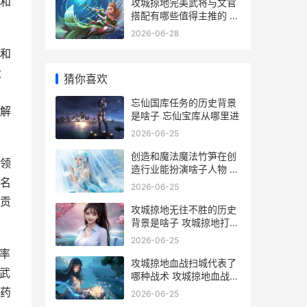
和
攻城掠地完美武将与文官
搭配有哪些值得主推的 攻
城掠地比武视频
2026-06-28
和
大
猜你喜欢
忘仙国库任务的历史背景
解
是啥子 忘仙宝库从哪里进
2026-06-25
创造和魔法魔法竹笋在创
领
造行业能扮演啥子人物 创
名
造和魔法攻略
2026-06-25
贡
攻城掠地无往不胜的历史
背景是啥子 攻城掠地打一
数字
2026-06-25
率
攻城掠地血战扫城代表了
武
哪种战术 攻城掠地血战的
时候可以退游戏吗
药
2026-06-25