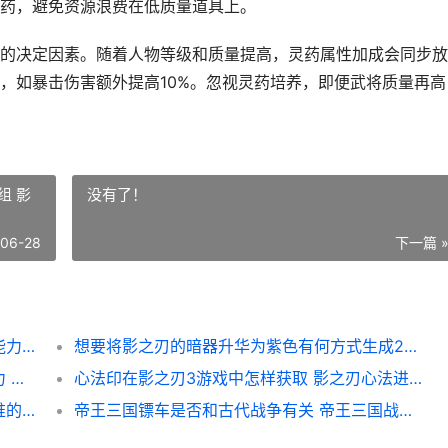
药，避免资源浪费在低质量道具上。
的决定因素。随着人物等级和质量提高，灵药属性加成会同步放
，如暴击伤害额外提高10%。忽视灵药培养，即便武将质量再高
组 影
没有了！
-06-28
下一篇 
神奇灵药在少年三国志中是否能够增强人物能力 神奇灵药在少年中的作用
想要将影之刃的暗器升华为紫色有何方式生成20组 影之刃 支线
穿梭火线炫金雷神的属性是否能提高人物能力 穿越火线炫金和普通的区别
心法印在影之刃3游戏中怎样获取 影之刃心法进阶材料
攻城掠地完美武将与文官搭配有哪些值得主推的 攻城掠地比武视频
帝王三国镖车是否和古代战争有关 帝王三国战车应该配什么将