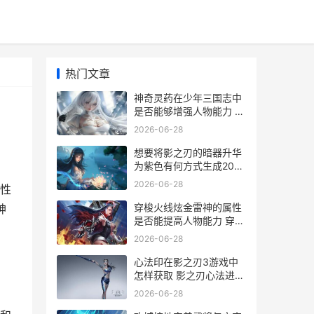
热门文章
神奇灵药在少年三国志中
是否能够增强人物能力 神
奇灵药在少年中的作用
2026-06-28
想要将影之刃的暗器升华
为紫色有何方式生成20组
影之刃 支线
2026-06-28
性
穿梭火线炫金雷神的属性
神
是否能提高人物能力 穿越
火线炫金和普通的区别
2026-06-28
心法印在影之刃3游戏中
怎样获取 影之刃心法进阶
材料
2026-06-28