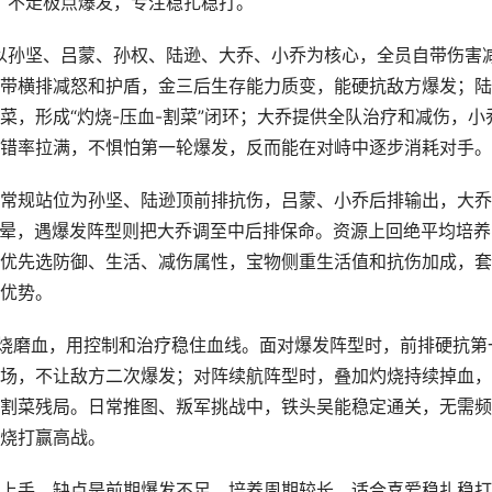
开，不走极点爆发，专注稳扎稳打。
将以孙坚、吕蒙、孙权、陆逊、大乔、小乔为核心，全员自带伤害
带横排减怒和护盾，金三后生存能力质变，能硬抗敌方爆发；陆
，形成“灼烧-压血-割菜”闭环；大乔提供全队治疗和减伤，小
错率拉满，不惧怕第一轮爆发，反而能在对峙中逐步消耗对手。
常规站位为孙坚、陆逊顶前排抗伤，吕蒙、小乔后排输出，大乔
眩晕，遇爆发阵型则把大乔调至中后排保命。资源上回绝平均培养
优先选防御、生活、减伤属性，宝物侧重生活值和抗伤加成，套
优势。
灼烧磨血，用控制和治疗稳住血线。面对爆发阵型时，前排硬抗第
场，不让敌方二次爆发；对阵续航阵型时，叠加灼烧持续掉血，
割菜残局。日常推图、叛军挑战中，铁头吴能稳定通关，无需频
烧打赢高战。
上手，缺点是前期爆发不足、培养周期较长。适合喜爱稳扎稳打