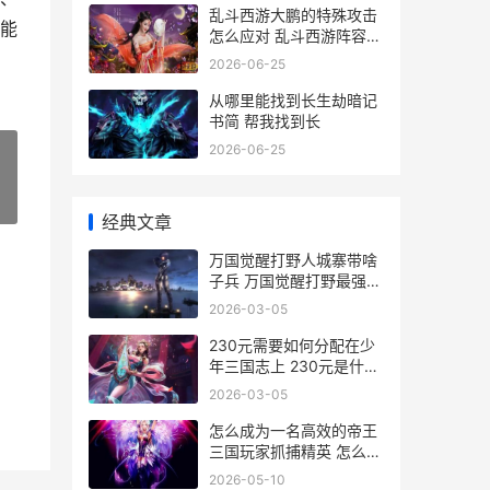
乱斗西游大鹏的特殊攻击
能
怎么应对 乱斗西游阵容搭
配攻略
2026-06-25
从哪里能找到长生劫暗记
书简 帮我找到长
2026-06-25
»
经典文章
万国觉醒打野人城寨带啥
子兵 万国觉醒打野最强组
合
2026-03-05
230元需要如何分配在少
年三国志上 230元是什么
意思
2026-03-05
怎么成为一名高效的帝王
三国玩家抓捕精英 怎么成
为一名高风险人员
2026-05-10