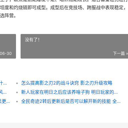
坦度和灼烧链即可成型。成型后在竞技场、跨服战中表现稳定，
选阵营。
没有了！
06-30
下一篇 
为何决定将少年三国志命名为铁头吴 少年为什么改歌词
怎么提高影之刃2的战斗诀窍 影之刃升级攻略
二战风云二虎王更新背后有何重要SLG 二战风云二虎王需要多少钻石
新人玩家在明日之后应该养啥子狗 明日玩家的一天
在口袋妖怪火红游戏中是否可以通过交换方法更换精灵 口袋妖怪火红攻略
全民奇迹2转后更新后是否可以解开新的技能 全民奇迹2如何一转