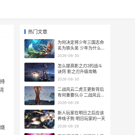
热门文章
为何决定将少年三国志命
名为铁头吴 少年为什么改
歌词
2026-06-30
怎么提高影之刃2的战斗
诀窍 影之刃升级攻略
2026-06-30
持
二战风云二虎王更新背后
词
有何重要SLG 二战风云二
虎王需要多少钻石
2026-06-29
新人玩家在明日之后应该
养啥子狗 明日玩家的一天
2026-06-29
烧