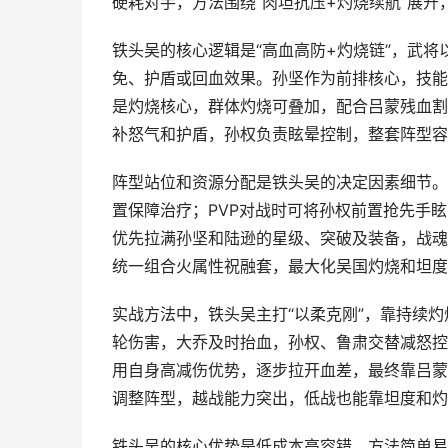
硬耗对手，方法围绕“肉坦抗压+灼烧续航”展
铁头吴的核心逻辑是“高血高防+灼烧链”，武
免、护盾或回血效果。孙坚作为前排核心，技能
是灼烧核心，群体灼烧可叠加，配合吕蒙残血割菜
补怒气和护盾，孙权负责眩晕控制，整套阵型容
阵型站位和资源分配是铁头吴的决定因素细节。
置保障治疗；PVP对战时可将孙权前置抢先手
优先拉满孙坚和陆逊的星级、突破及装备，战魂
统一组合火属性祝融套，最大化吴国灼烧和坦度
实战方法中，铁头吴主打“以柔克刚”，靠持续
轮伤害，大乔及时抬血，孙权、鲁肃交替减怒控
用自身高减伤优势，逐步拉开血差，最终靠吕蒙
调整阵型，越战能力突出，低战也能靠坦度和灼
铁头吴的核心优势是低成本高容错、方法简单易