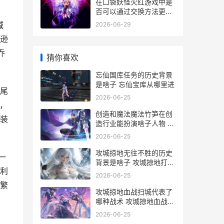
在口袋妖怪火红游戏中是
否可以通过交换方法更换
精灵 口袋妖怪火红攻略
减
2026-06-29
逊
乔
猜你喜欢
忘仙国库任务的历史背景
是啥子 忘仙宝库从哪里进
尾
2026-06-25
，
创造和魔法魔法竹笋在创
装
造行业能扮演啥子人物 创
造和魔法攻略
2026-06-25
攻城掠地无往不胜的历史
一
背景是啥子 攻城掠地打一
利
数字
2026-06-25
繁
攻城掠地血战扫城代表了
哪种战术 攻城掠地血战的
时候可以退游戏吗
2026-06-25
、