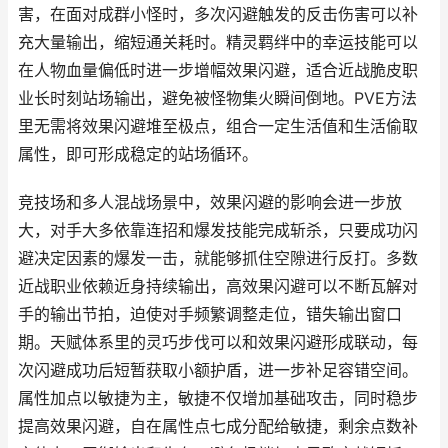
害，在面对成群小怪时，多次闪避触发的反击伤害可以补
充大量输出，缩短通关耗时。精灵羁绊中的幸运技能可以
在人物血量偏低时进一步增幅效果闪避，适合近战脆皮职
业长时刻站场输出，避免被怪物集火瞬间倒地。PVE方法
里无需将效果闪避堆至极点，组合一定生活值和生活偷取
属性，即可形成稳定的站场循环。
竞技场和多人混战场景中，效果闪避的影响会进一步放
大，对手大多依靠连招和爆发技能完成斩杀，只要成功闪
避决定因素的爆发一击，就能够抓住空隙进行反打。多数
近战职业依赖近身持续输出，高效果闪避可以不断瓦解对
手的输出节拍，迫使对手频繁调整走位，错失输出窗口
期。天赋体系里的灵巧步伐可以和效果闪避形成联动，每
次闪避成功后短暂获取小额护盾，进一步补足容错空间。
属性加点以敏捷为主，敏捷不仅增加基础攻击，同时稳步
提高效果闪避，自在属性点七成分配给敏捷，剩余点数补