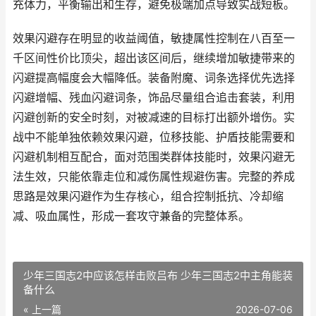
充体力，平衡输出和生存，避免极端加点导致实战短板。
效果闪避存在明显的收益阈值，敏捷属性控制在八百至一
千区间性价比顶尖，超出该区间后，继续增加敏捷带来的
闪避提高幅度会大幅降低。装备附魔、词条选择优先选择
闪避增幅、残血闪避词条，饰品尽量组合追击套装，利用
闪避创新的安全时刻，对被减速的目标打出额外增伤。实
战中不能单独依赖效果闪避，位移技能、护盾技能需要和
闪避机制相互配合，面对范围类群体技能时，效果闪避无
法生效，只能依靠走位和减伤属性规避伤害。完整的养成
思路是效果闪避作为生存核心，组合控制抵抗、冷却缩
减、吸血属性，形成一套攻守兼备的完整体系。
少年三国志2中应该怎样击败吕布 少年三国志2中主角能装
备什么
« 上一篇
2026-07-06