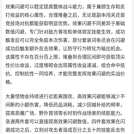
效果闪避可以稳定提高整体战斗能力，属于兼顾生存和反
打收益的核心属性，合理堆叠之后，无论是副本闯关还是
竞技场对抗都能获取明显优势。效果闪避不同差异于基础
数值闪避，专门针对敌方普攻和单体锁定技能生效，成功
触发后可以完全免疫本次伤害，部分套装词条还会在闪避
成功后触发额外反击效果，让防守行为转化为输出机会。
该属性不存在百分百上限，堆叠到合理区间即可获取顶尖
性价比收益，过度堆砌会出现属性收益递减，组合命中抵
抗、控制抗性一同培养，才能完整发挥效果闪避的实战价
格。
大量怪物会持续进行近距离围攻，高效果闪避能够减少不
间断的小额伤害，降低药品消耗，减少回城补给的频率，
提高恶魔广场、野外首领等长时刻作战场景的续航能力。
急速两件套可以直接提高效果闪避数值，四件套效果在闪
避成功之后，立刻对攻击者造成百分之五十的技能反击伤