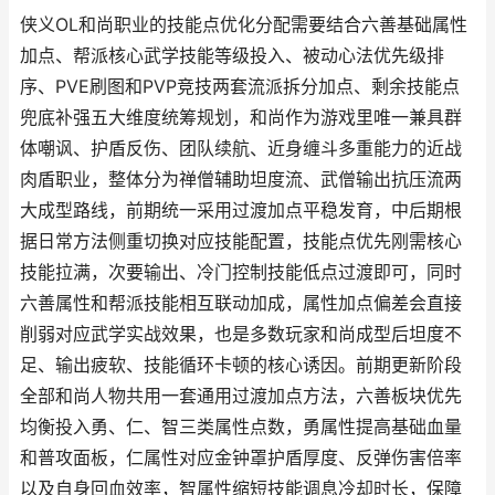
侠义OL和尚职业的技能点优化分配需要结合六善基础属性
加点、帮派核心武学技能等级投入、被动心法优先级排
序、PVE刷图和PVP竞技两套流派拆分加点、剩余技能点
兜底补强五大维度统筹规划，和尚作为游戏里唯一兼具群
体嘲讽、护盾反伤、团队续航、近身缠斗多重能力的近战
肉盾职业，整体分为禅僧辅助坦度流、武僧输出抗压流两
大成型路线，前期统一采用过渡加点平稳发育，中后期根
据日常方法侧重切换对应技能配置，技能点优先刚需核心
技能拉满，次要输出、冷门控制技能低点过渡即可，同时
六善属性和帮派技能相互联动加成，属性加点偏差会直接
削弱对应武学实战效果，也是多数玩家和尚成型后坦度不
足、输出疲软、技能循环卡顿的核心诱因。前期更新阶段
全部和尚人物共用一套通用过渡加点方法，六善板块优先
均衡投入勇、仁、智三类属性点数，勇属性提高基础血量
和普攻面板，仁属性对应金钟罩护盾厚度、反弹伤害倍率
以及自身回血效率，智属性缩短技能调息冷却时长，保障