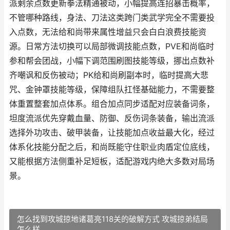
派剩余点数更新拳法精通被动，小幅提高连招暴击概率，
不管哪种路线，身法、刀法这类跨门类武学完全不需要投
入点数，无法给和尚带来属性增益只会白白浪费技能资
源。日常方法切换可以局部微调技能点数，PVE和尚临时
参和帮会团战，小幅下调范围刷图技能等级，挪出点数补
齐嘲讽和反伤被动；PK给和尚刷副本时，临时提高大悲
咒、金钟罩技能等级，保障组队扛怪基础能力，不需要整
体重置整套加点体系。组合加点同步适配对应装备词条，
坦度流派优先穿戴血量、防御、反伤词条装备，输出流派
选择外功攻击、破甲装备，让技能加点收益最大化，经过
体系化技能分配之后，和尚既能守住职业肉盾定位底线，
又能根据方法侧重补足短板，适配游戏内绝大多数对局场
景。
怎么找到攻城掠地诸葛亮118关的破解方式 攻城掠弟结局
怎么样