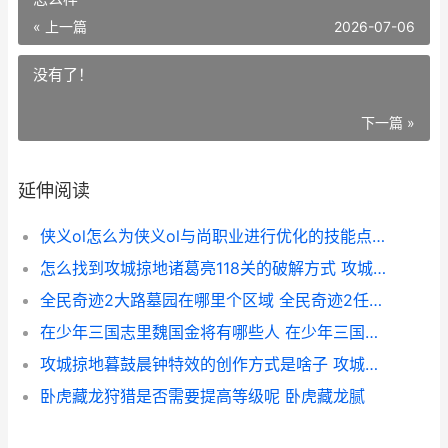
« 上一篇
2026-07-06
没有了！
下一篇 »
延伸阅读
侠义ol怎么为侠义ol与尚职业进行优化的技能点分配 侠义ol职业介绍
怎么找到攻城掠地诸葛亮118关的破解方式 攻城掠弟结局怎么样
全民奇迹2大路墓园在哪里个区域 全民奇迹2任务攻略
在少年三国志里魏国金将有哪些人 在少年三国志里怎么赚钱
攻城掠地暮鼓晨钟特效的创作方式是啥子 攻城掠地暮鼓晨钟是什么技能
卧虎藏龙狩猎是否需要提高等级呢 卧虎藏龙腻