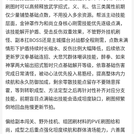
刷图时可以高频释放武学招式，义、礼、信三类属性前期
仅少量铺垫基础点数，不用投入多余资源。帮派主动技能
层面，金钟罩作为和尚立身核心刚需技能优先逐级点满，
该技能解开护盾、受击反伤双重效果，不管野外挂机刷
怪、副本扛BOSS还是主城擂台对战都全程刚需，点数未满
情形下护盾持续时长缩水、反伤比例大幅降低，后续依次
更新罗汉拳基础连招、大悲咒群体嘲讽技能，醉拳、如来
神掌两大输出招式暂时只点基础解开等级，依靠基础伤害
完成日常清怪，被动心法优先投入易筋经，提高整体内力
续航和永久防御加成，剩余零散技能点留存不要随意挥
霍，等到转职成型、方法定型之后再针对性补齐对应分支
技能，前期盲目点满输出技能会造成坦度缺口，刷图频繁
倒地回血拖慢更新节拍。
偏给副本闯关、野外挂机、组团刷材料的PVE刷图给和
尚，成型之后重点强化坦度续航和群体清场能力，六善属