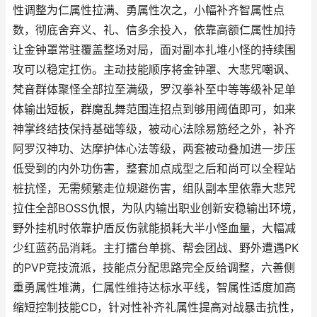
性调整为仁属性拉满、勇属性次之，小幅补齐智属性点
数，彻底舍弃义、礼、信多余投入，依靠高额仁属性加持
让金钟罩常驻覆盖整场对局，面对副本扎堆小怪的持续围
攻可以稳定扛伤。主动技能顺序将金钟罩、大悲咒嘲讽、
梵音群体聚怪全部拉至满级，罗汉拳补至中等等级补足单
体输出短板，群魔乱舞范围连招点到够用阈值即可，如来
神掌终结技保持基础等级，被动心法除易筋经之外，补齐
阿罗汉神功、达摩护体心法等级，两套被动叠加进一步压
低受到的内外功伤害，整套加点成型之后和尚可以全程站
桩抗怪，无需频繁走位规避伤害，组队副本里依靠大悲咒
拉住全部BOSS仇恨，为队内输出职业创新安稳输出环境，
野外挂机时依靠护盾反伤就能损耗大半小怪血量，大幅减
少红蓝药品消耗。主打擂台单挑、帮会团战、野外遭遇PK
的PVP竞技流派，技能点分配思路完全反给调整，六善侧
重勇属性堆满，仁属性维持达标水平线，智属性适度加高
缩短控制技能CD，针对性补齐礼属性提高对战暴击抗性，