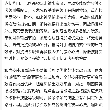
克制华山、丐帮高频暴击输离家派，主动技能保留金钟罩
满级刚需配置，大悲咒仅基础等级用来临时控场，重点拉
满罗汉拳、醉拳、如来神掌输出技能等级，对战时依靠护
盾换取输出窗口期，衔接连招打出爆发伤害，团战场景额
外提高梵音袅袅技能等级，强制范围嘲讽多名敌方玩家，
牵制对手输出节拍，被动心法替换加点优先级，将无相神
功、暴击抵抗类被动补齐，抵消对手破防招式带来的压制
效果，对抗法系职业再多投入佛门静心心法，降低技能受
控时长，避免全程被封印招式压制无法开始护盾。
和尚技能加点还有多处细节可以优化整体实战表现，两套
流派都严禁均衡雨露均沾式加点，全部技能同步更新会导
致没有突出优势，坦度和输出双双平庸，对战、刷图两类
场景都难以发挥影响，洗点重置技能点之后按照对应流派
逐级补齐技能等级即可。多余结余的技能点有着固定补强
路线，坦度流派剩余点数补充各类抗性被动心法，输出流