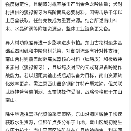
强度稳定性，且制造时概率暴击产出金色龙吟质量；犬封
村提供的狻禄獠牙为高阶面具必要材料，因需击杀千年以
上巨兽获取，任务兑换成为重要来源。结合所述南山神
木、水晶矿洞等附加资源点，整体工业链条更完备。
异人村功能差异进一步影响进步节拍。东山古猿村聚焦基
础武器图纸和中阶兽材兑换，对御剑流派有针对性支持；
南山两村则覆盖超距离武器核心材料（虓鳄皮）和极致装
备素材（狻禄獠牙），且虓鳄皮对应的元戎弩具备跨期作
战能力。若以超距离输出或后期装备为目标，南山资源转
化效率更高。需注意西山虽多铜矿并特产鼍龙鳞，但关联
武器神臂弩遭削弱、五雷铳操作受限，战略价格逊于东山
南山。
降生地选择需匹配资源采集策略。东山沿海区域便于快速
获取水生资源，但银矿点多分布于山地，雪山区域初期生
存压力较大；南山平原区铁矿分布广且植被密集，利于同