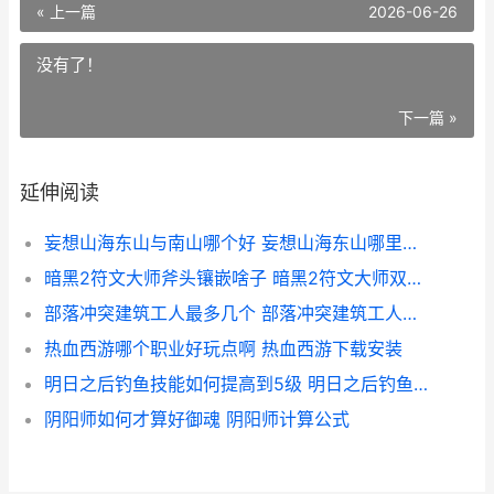
« 上一篇
2026-06-26
没有了！
下一篇 »
延伸阅读
妄想山海东山与南山哪个好 妄想山海东山哪里最漂亮
暗黑2符文大师斧头镶嵌啥子 暗黑2符文大师双头斧镶嵌24
部落冲突建筑工人最多几个 部落冲突建筑工人药水能减多少时间
热血西游哪个职业好玩点啊 热血西游下载安装
明日之后钓鱼技能如何提高到5级 明日之后钓鱼技能怎么提升到钓鱼专家
阴阳师如何才算好御魂 阴阳师计算公式