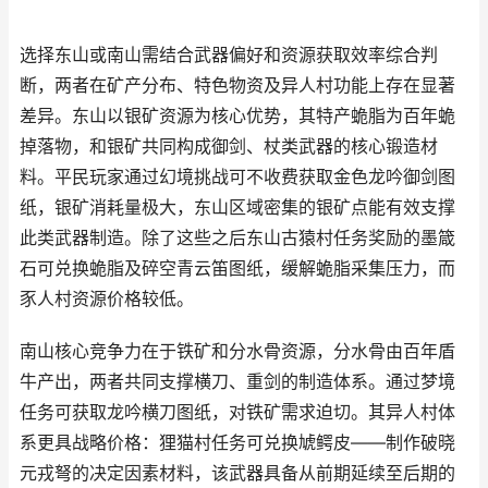
选择东山或南山需结合武器偏好和资源获取效率综合判
断，两者在矿产分布、特色物资及异人村功能上存在显著
差异。东山以银矿资源为核心优势，其特产蛫脂为百年蛫
掉落物，和银矿共同构成御剑、杖类武器的核心锻造材
料。平民玩家通过幻境挑战可不收费获取金色龙吟御剑图
纸，银矿消耗量极大，东山区域密集的银矿点能有效支撑
此类武器制造。除了这些之后东山古猿村任务奖励的墨箴
石可兑换蛫脂及碎空青云笛图纸，缓解蛫脂采集压力，而
豕人村资源价格较低。
南山核心竞争力在于铁矿和分水骨资源，分水骨由百年盾
牛产出，两者共同支撑横刀、重剑的制造体系。通过梦境
任务可获取龙吟横刀图纸，对铁矿需求迫切。其异人村体
系更具战略价格：狸猫村任务可兑换虓鳄皮——制作破晓
元戎弩的决定因素材料，该武器具备从前期延续至后期的