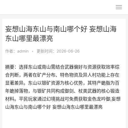
妄想山海东山与南山哪个好 妄想山海
东山哪里最漂亮
作者：
admin
•
更新时间：2026-06-26
摘要：选择东山或南山需结合武器偏好与资源获取效率综
合判断，两者在矿产分布、特色物资及异人村功能上存在
显著差异。东山以银矿资源为核心优势，其特产蛫脂为百
年蛫掉落物，与银矿共同构成御剑、杖类武器的核心锻造
材料。平民玩家通过幻境挑战可免费获取金色龙吟御,妄想
山海东山与南山哪个好 妄想山海东山哪里最漂亮