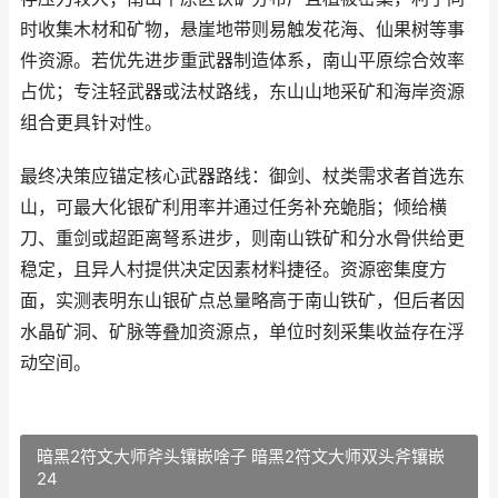
时收集木材和矿物，悬崖地带则易触发花海、仙果树等事
件资源。若优先进步重武器制造体系，南山平原综合效率
占优；专注轻武器或法杖路线，东山山地采矿和海岸资源
组合更具针对性。
最终决策应锚定核心武器路线：御剑、杖类需求者首选东
山，可最大化银矿利用率并通过任务补充蛫脂；倾给横
刀、重剑或超距离弩系进步，则南山铁矿和分水骨供给更
稳定，且异人村提供决定因素材料捷径。资源密集度方
面，实测表明东山银矿点总量略高于南山铁矿，但后者因
水晶矿洞、矿脉等叠加资源点，单位时刻采集收益存在浮
动空间。
暗黑2符文大师斧头镶嵌啥子 暗黑2符文大师双头斧镶嵌
24