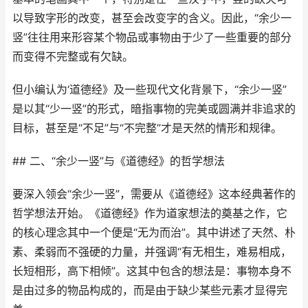
以导致字形的改变，甚至会改变字的含义。因此，“余少一
竖”往往用来形容某个物品或事物由于少了一些重要的部分
而变得不完整或有欠缺。
但小编认为‘道德经》及一些现代文化背景下，“余少一竖”
是以其“少一竖”的形式，暗指事物的完美或圆满并非追求的
目标，甚至是“不足”与“不完整”才是天然的情形和规律。
## 二、“余少一竖”与《道德经》的哲学想法
要深入领会“余少一竖”，需要从《道德经》这本经典著作的
哲学想法开始。《道德经》作为道家想法的奠基之作，它
的核心理念其中一个便是“无为而治”。其中讲述了天然、朴
素、柔弱而不强硬的力量，并强调“有无相生，难易相成，
长短相形，高下相倾”。这其中包含的想法是：事物本身不
是由过多的物品构成的，而是由于缺少某些元素才显得完