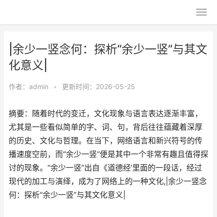
|余少一竖念何：探析“余少一竖”与其文
化意义|
作者：
admin
•
更新时间：2026-05-25
摘要：随着时代的变迁，文化现象与语言表达逐渐丰富，
尤其是一些看似简单的字、词、句，背后往往蕴藏着深厚
的历史、文化与哲理。在当下，网络语言和新兴符号的传
播速度空前，而“余少一竖”便是其中一个非常有趣且值得探
讨的现象。“余少一竖”出自《道德经’里面的一段话，经过
现代的加工与演绎，成为了网络上的一种文化,|余少一竖念
何：探析“余少一竖”与其文化意义|