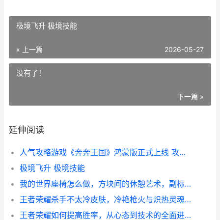
极境飞升 极境技能
« 上一篇
2026-05-27
没有了！
下一篇 »
延伸阅读
人气攻略游戏《奔奔王国》鸿蒙版正式上线 攻略游戏人设
极境飞升 极境技能
我的世界座椅怎么做，方块间的休憩艺术，副标题，从入门到精通的座椅建造指南
王者荣耀杀手不太冷皮肤，冷艳枪火与炽热灵魂的碰撞
王者荣耀如何提高胜率，从心态到技术的全面进阶指南，副标题，资深玩家的深度实战思考