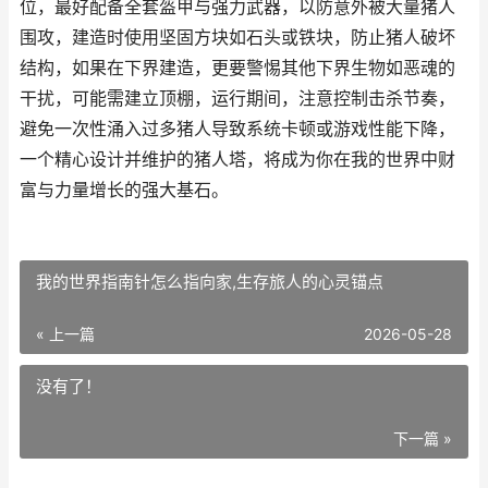
位，最好配备全套盔甲与强力武器，以防意外被大量猪人
围攻，建造时使用坚固方块如石头或铁块，防止猪人破坏
结构，如果在下界建造，更要警惕其他下界生物如恶魂的
干扰，可能需建立顶棚，运行期间，注意控制击杀节奏，
避免一次性涌入过多猪人导致系统卡顿或游戏性能下降，
一个精心设计并维护的猪人塔，将成为你在我的世界中财
富与力量增长的强大基石。
我的世界指南针怎么指向家,生存旅人的心灵锚点
« 上一篇
2026-05-28
没有了！
下一篇 »