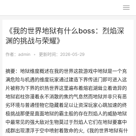
《我的世界地狱有什么boss：烈焰深
渊的挑战与荣耀》
作者：
admin
•
更新时间：2026-05-29
摘要：地狱维度概述在我的世界这款游戏中地狱是一个充
满危险与机遇的维度玩家通过建造下界传送门即可进入这
片被称为下界的炽热世界这里遍布着熔岩湖耸立着诡异的
地狱岩柱弥漫着永不消散的焦灼气息然而地狱并非只有恶
劣环境与普通怪物它隐藏着足以让资深玩家心跳加速的终
极挑战那便是直面地狱的霸主般的存在烈焰人的威胁地狱
中最常见的强大敌对生物莫过于烈焰人它们在地狱要塞中
成群出现漂浮于空中喷射着致命的火,《我的世界地狱有什