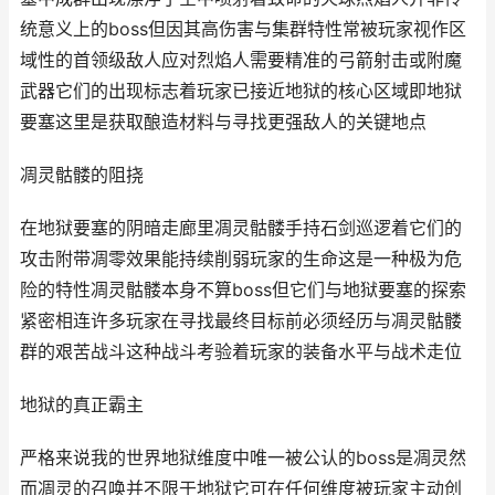
统意义上的boss但因其高伤害与集群特性常被玩家视作区
域性的首领级敌人应对烈焰人需要精准的弓箭射击或附魔
武器它们的出现标志着玩家已接近地狱的核心区域即地狱
要塞这里是获取酿造材料与寻找更强敌人的关键地点
凋灵骷髅的阻挠
在地狱要塞的阴暗走廊里凋灵骷髅手持石剑巡逻着它们的
攻击附带凋零效果能持续削弱玩家的生命这是一种极为危
险的特性凋灵骷髅本身不算boss但它们与地狱要塞的探索
紧密相连许多玩家在寻找最终目标前必须经历与凋灵骷髅
群的艰苦战斗这种战斗考验着玩家的装备水平与战术走位
地狱的真正霸主
严格来说我的世界地狱维度中唯一被公认的boss是凋灵然
而凋灵的召唤并不限于地狱它可在任何维度被玩家主动创