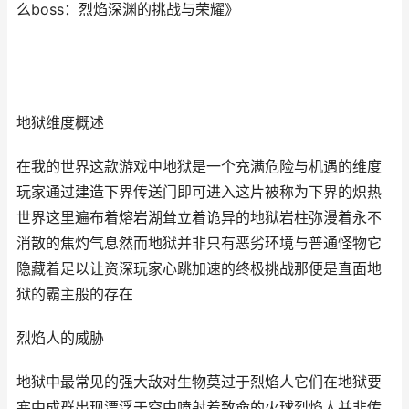
么boss：烈焰深渊的挑战与荣耀》
地狱维度概述
在我的世界这款游戏中地狱是一个充满危险与机遇的维度
玩家通过建造下界传送门即可进入这片被称为下界的炽热
世界这里遍布着熔岩湖耸立着诡异的地狱岩柱弥漫着永不
消散的焦灼气息然而地狱并非只有恶劣环境与普通怪物它
隐藏着足以让资深玩家心跳加速的终极挑战那便是直面地
狱的霸主般的存在
烈焰人的威胁
地狱中最常见的强大敌对生物莫过于烈焰人它们在地狱要
塞中成群出现漂浮于空中喷射着致命的火球烈焰人并非传