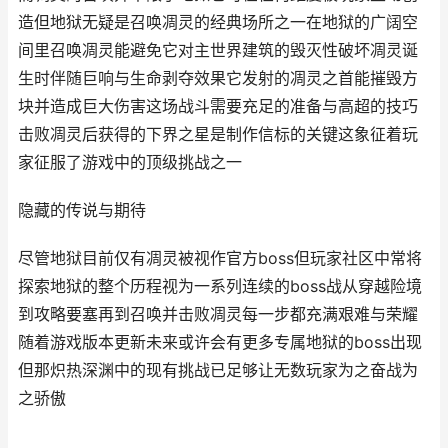
造但地狱无疑是召唤凋灵的经典场所之一在地狱的广阔空
间里召唤凋灵能避免它对主世界建筑的毁灭性破坏凋灵诞
生时伴随巨响与生命剥夺效果它发射的凋灵之首能摧毁方
块并造成巨大伤害这场战斗需要充足的准备与高超的技巧
击败凋灵后获得的下界之星是制作信标的关键这象征着玩
家征服了游戏中的顶级挑战之一
隐藏的传说与期待
尽管地狱目前仅有凋灵被视作官方boss但玩家社区中常将
探索地狱的整个历程视为一系列连续的boss战从穿越险境
到攻略要塞再到召唤并击败凋灵每一步都充满艰难与荣耀
随着游戏版本更新未来或许会有更多专属地狱的boss出现
但那炽热深渊中的现有挑战已足够让无数玩家为之奋战为
之骄傲