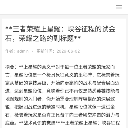
**王者荣耀上星耀：峡谷征程的试金
石，荣耀之路的副标题**
作者：
admin
•
更新时间：2026-06-02
摘要：**上星耀的意义**对于每一位王者荣耀的玩家而
言，星耀段位是一个极具象征意义的里程碑，它标志着玩
家从基础的竞技层级，开始向更高阶的战术与配合层面迈
进，达到星耀段位，意味着你已不再仅是熟悉英雄技能与
地图规则的入门者，你开始需要理解阵容搭配的深层逻
辑，把握团战进退的精准时机，星耀段位就像一道试金
石，检验着玩家是否真正具备了向王者殿堂冲击的潜力与
底蕴。**战术意识的觉醒**,**王者荣耀上星耀：峡谷征程