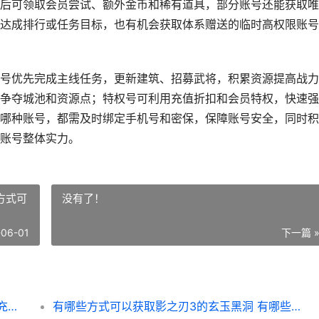
后可领取会员尝试、额外金币和稀有道具，部分账号还能获取唯
达成排行或任务目标，也有机会获取体系赠送的临时高权限账号
号优先完成主线任务，更新建筑、招募武将，积累资源提高战力
争夺城池和资源点；特权号可利用充值折扣和会员特权，快速强
哪种账号，都需及时绑定手机号和密保，保障账号安全，同时积
账号整体实力。
方式可
没有了！
-06-01
下一篇 
攻城掠地领取账号的地方在哪里里 攻城掠地充值送金发红包
有哪些方式可以获取影之刃3的玄玉黑洞 有哪些方式可以追溯到违规查询人员