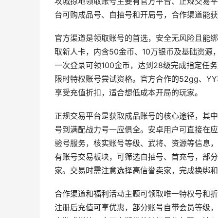
攻城掠地领取账号主要有官方平台、正规交易平
台可购成品号、自抽号和开局号，合作渠道能获
官方渠道是领取账号的首选，安全无风险且能绑
取新人卡，内含50金币、10万银币及基础资
一次登录可领100金币，达到28级完成指定
限时特权账号尝试资格。官方合作的52gg、
享受充值折扣，适合想低成本开局的玩家。
正规交易平台是获取成品账号的核心途径，其中
号到满配战力号一应俱全。安卓用户可直接在应
验号服务，核实账号等级、武将、资源等信息，
有账号交易板块，可筛选自抽号、首充号，部分
家。交易时需注意选择高信誉卖家，完成换绑和
合作渠道和福利活动主题可领取唯一特权号和折
注册后充值可享优惠，部分账号自带会员等级，