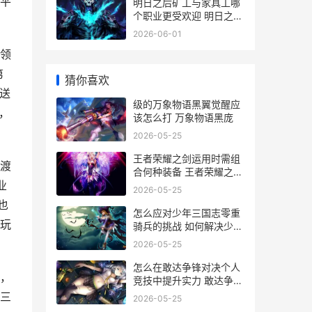
平
明日之后矿工与家具工哪
个职业更受欢迎 明日之后
矿工技能加点攻略
2026-06-01
领
第
猜你喜欢
送
级的万象物语黑翼觉醒应
，
该怎么打 万象物语黑庞
2026-05-25
王者荣耀之剑运用时需组
渡
合何种装备 王者荣耀之剑
业
气长
2026-05-25
也
怎么应对少年三国志零重
玩
骑兵的挑战 如何解决少年
白
2026-05-25
怎么在敢达争锋对决个人
，
竞技中提升实力 敢达争锋
游戏视频
三
2026-05-25