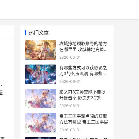
热门文章
攻城掠地领取账号的地方
在哪里里 攻城掠地充值送
金发红包
2026-06-01
有哪些方式可以获取影之
刃3的玄玉黑洞 有哪些方
式可以追溯到违规查询人
2026-06-01
，
员
影之刃3宗师套能不能提
送
升暴击率 影之刃3宗师套
怎么获得
2026-06-01
帝王三国平骑点骑的获取
方法有哪些 帝王三国平民
2026-06-01