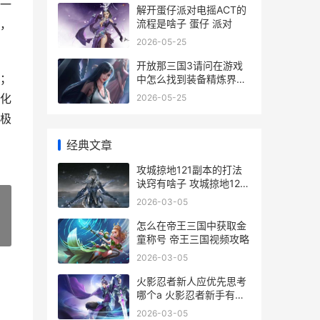
一
解开蛋仔派对电摇ACT的
流程是啥子 蛋仔 派对
，
2026-05-25
开放那三国3请问在游戏
；
中怎么找到装备精炼界面
放开那三国3服务器开放
化
2026-05-25
时间
极
经典文章
攻城掠地121副本的打法
诀窍有啥子 攻城掠地127
副本最低配置
2026-03-05
怎么在帝王三国中获取金
»
童称号 帝王三国视频攻略
2026-03-05
火影忍者新人应优先思考
哪个a 火影忍者新手有什
么活动
2026-03-05