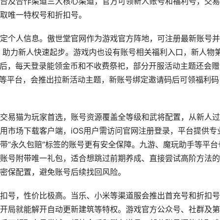
台及合作渠道三大核心渠道，官方可领新人账号和福利号，交易
取唯一特权号和折扣号。
定个人信息。傲世堂官网作为游戏官方阵地，可注册最新账号并
源，助力新人快速起步。游戏内也设有账号相关福利入口，新人物
任务后，每天登录能领金币和不收费祭祀，部分开服活动主题还会赠
YY等平台，会推出拉新活动主题，新账号绑定邀请码后可领福利码
交易猫为玩家首选，账号资源覆盖全等级和武将配置，从新人过
用市场下载客户端，iOS用户需访问官网注册登录，平台提供专
带“永久包赔”标签的账号更有安全保障。九游、魔玩助手等平台
账号附带唯一礼包，适合想跳过前期养成、直接尝试高阶方法的
密保配置，避免账号后续找回风险。
扣号，性价比极高。当乐、小米等渠道服会推出首充号和折扣号
开局就能解开自动更新建筑等特权。游戏官方公众号、社群及第