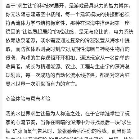
基于“求生钛”的科技树展开，是游戏最具魅力的智力博弈，
你无法随意建造空中楼阁，每一个建筑模块的拼接都必须
符合流体力学与结构稳定性，那种在深海中搭建起第一座
稳固的“钛基质起居舱”的成就感，是无与伦比的，电力系统
依赖热泉能源，淡水需要通过复杂的冷凝装置从海水中提
取，而防御体系则要时刻应对周期性海啸与神秘生物群的
侵袭，游戏的生存逻辑环环相扣，逼迫玩家从一名简单的
收集者，成长为精通能源、农业、工程与生态学的深海总
规划师，每一次成功的自动化流水线搭建，都是对这片狂
暴水世界一次沉默而有力的宣言。
心流体验与意志考验
我的水世界求生钛最为人称道之处，在于它精准掌控了玩
家的心流节奏，当你在幽暗的深海中为寻找最后一块“求生
钛”矿脉而氧气告急时，紧张感会扼住你的喉咙，而当你驾