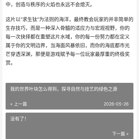
中，创造与秩序的火焰也永远不会熄灭。
这片以“求生钛”为法则的海洋，最终教会玩家的并非简单的
生存技巧，而是一种深入骨髓的适应力与宏观视野，你的
每一次抉择都在重塑这片水域，你的每一份努力都在定义
属于你的文明边界，当海面风暴依旧，而你的海底都市光
芒穿透深渊，那便是游戏赋予每一位玩家最厚重的终极奖
赏。
我的世界叶块怎么得到，探寻自然与技艺的绿色之源
« 上一篇
2026-05-26
没有了！
下一篇 »