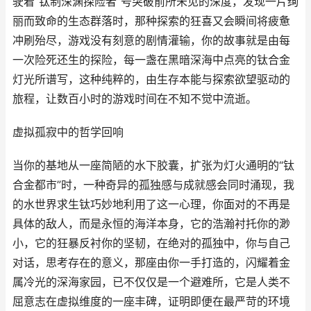
驶着“钛制深渊探险者”号突破前所未见的深度，发现一片绚
丽而致命的生态群落时，那种探索的狂喜又会瞬间将疲惫
冲刷殆尽，游戏没有刻意的剧情灌输，你的故事就是由每
一次险死还生的探险，每一盏在黑暗深海中点亮的钛合金
灯光所谱写，这种纯粹的，由生存本能与探索欲望驱动的
旅程，让数百小时的游戏时间在不知不觉中流逝。
虚拟孤寂中的哲学回响
当你的基地从一座简陋的水下胶囊，扩张为灯火通明的“钛
合金都市”时，一种奇异的孤独感与成就感会同时涌现，我
的水世界求生钛巧妙地利用了这一心理，你面对的不再是
具体的敌人，而是永恒的海洋本身，它的浩瀚衬托你的渺
小，它的狂暴反衬你的坚韧，在绝对的孤独中，你与自己
对话，思考存在的意义，那座由你一手打造的，闪耀着金
属冷光的深海家园，已不仅仅是一个避难所，它是人类不
屈意志在虚拟维度的一座丰碑，证明即便在最严苛的环境