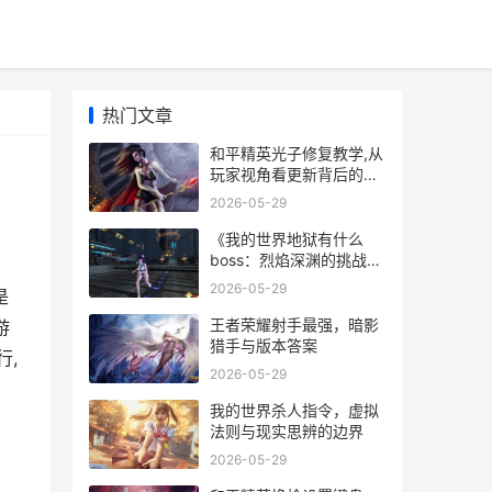
热门文章
和平精英光子修复教学,从
玩家视角看更新背后的真
相
2026-05-29
《我的世界地狱有什么
boss：烈焰深渊的挑战与
荣耀》
2026-05-29
是
王者荣耀射手最强，暗影
游
猎手与版本答案
行,
2026-05-29
我的世界杀人指令，虚拟
法则与现实思辨的边界
2026-05-29