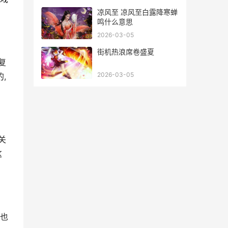
凉风至 凉风至白露降寒蝉
鸣什么意思
2026-03-05
街机热浪席卷盛夏
复
2026-03-05
,
关
这
容也