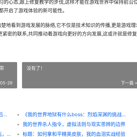
学习的心态,跟上修复教学的步伐,这样才能在游戏世界中保持前沿
复都开启了游戏体验的新可能性。
清楚地看到游戏发展的脉络,它不仅是技术知识的传播,更是游戏理
更紧密的联系,共同推动着游戏向更好的方向发展,这或许就是修
荣
没有了！
-05-29
下一篇 
和平精英光子修复教学,从玩家视角看更新背后的真相
《我的世界地狱有什么boss：烈焰深渊的挑战与荣耀》
我的世界杀人指令，虚拟法则与现实思辨的边界
和平精英换枪设置键盘，指尖决胜的战术基石，副标题，精妙操控背后的胜负密码
标题：如何拿和平精英皮肤，我的血泪实战经验