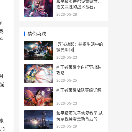
和平精英换枪设置键盘，
指尖决胜的战术基石，副
标题，精妙操控背后的胜
2026-05-28
负密码
到
戏
猜你喜欢
产
|浮光掠影：捕捉生活中的
微光瞬间|
2026-05-23
# 王者荣耀李白打野出装
攻略
对
2026-05-25
持游
# 王者荣耀战队等级详解
2026-05-23
和平精英光子修复教学,从
玩家视角看更新背后的真
能
相
2026-05-29
,加