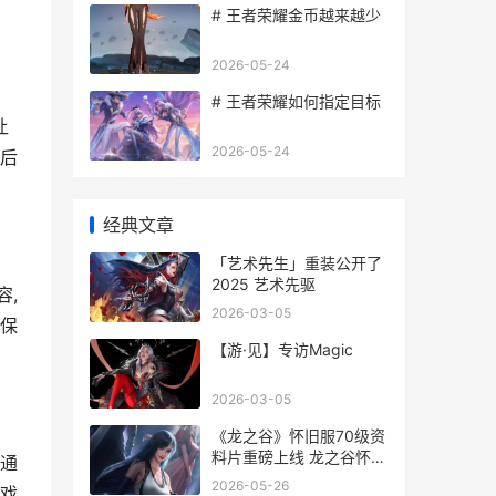
# 王者荣耀金币越来越少
2026-05-24
# 王者荣耀如何指定目标
让
2026-05-24
背后
经典文章
「艺术先生」重装公开了
2025 艺术先驱
容,
2026-03-05
会保
【游·见】专访Magic
2026-03-05
《龙之谷》怀旧服70级资
料片重磅上线 龙之谷怀旧
,通
服官网
2026-05-26
游戏