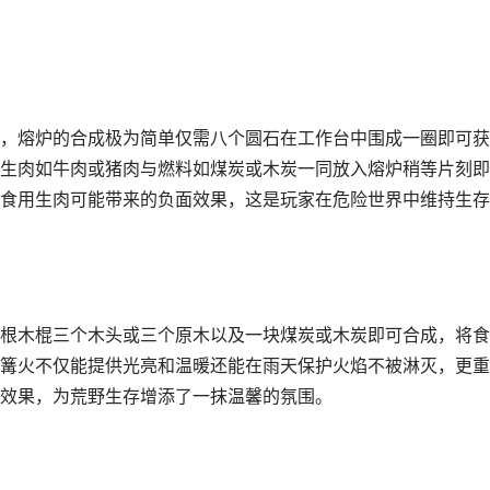
，熔炉的合成极为简单仅需八个圆石在工作台中围成一圈即可获
生肉如牛肉或猪肉与燃料如煤炭或木炭一同放入熔炉稍等片刻即
食用生肉可能带来的负面效果，这是玩家在危险世界中维持生存
根木棍三个木头或三个原木以及一块煤炭或木炭即可合成，将食
篝火不仅能提供光亮和温暖还能在雨天保护火焰不被淋灭，更重
效果，为荒野生存增添了一抹温馨的氛围。