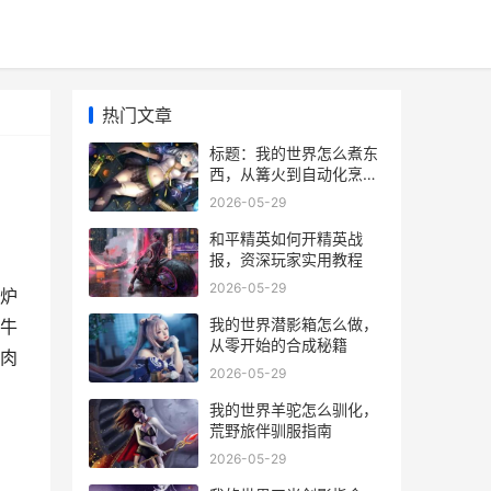
热门文章
标题：我的世界怎么煮东
西，从篝火到自动化烹饪
指南
2026-05-29
和平精英如何开精英战
报，资深玩家实用教程
2026-05-29
炉
我的世界潜影箱怎么做，
牛
从零开始的合成秘籍
肉
2026-05-29
我的世界羊驼怎么驯化，
荒野旅伴驯服指南
2026-05-29