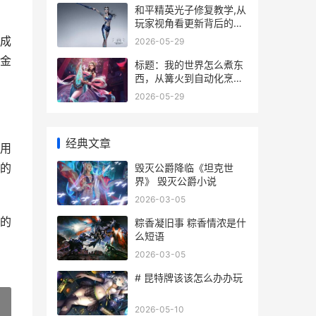
和平精英光子修复教学,从
玩家视角看更新背后的真
相
成
2026-05-29
金
标题：我的世界怎么煮东
西，从篝火到自动化烹饪
指南
2026-05-29
经典文章
用
的
毁灭公爵降临《坦克世
界》 毁灭公爵小说
2026-03-05
的
粽香凝旧事 粽香情浓是什
么短语
2026-03-05
# 昆特牌该该怎么办办玩
2026-05-10