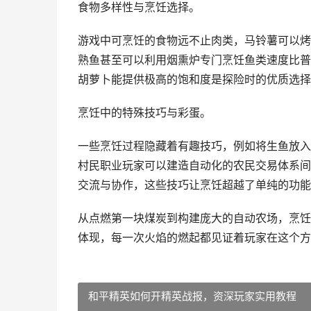
食物多样性与烹饪选择。
游戏中可烹饪的食物远不止肉类，马铃薯可以烤
熟鱼甚至可以利用烟熏炉专门烹饪鱼类速度比普
胡萝卜能提供极高的饱和度是探险时的优质选择
烹饪中的特殊技巧与彩蛋。
一些烹饪过程隐藏着有趣技巧，例如将生鱼放入
村民职业玩家可以建造自动化的农民交易体系间
交流与协作，这些技巧让烹饪超越了单纯的功能
从点燃第一块煤炭到构建庞大的自动农场，烹饪
体现，每一次火焰的燃起都见证着玩家在这个方
和平精英如何开精英战报，资深玩家实用教程