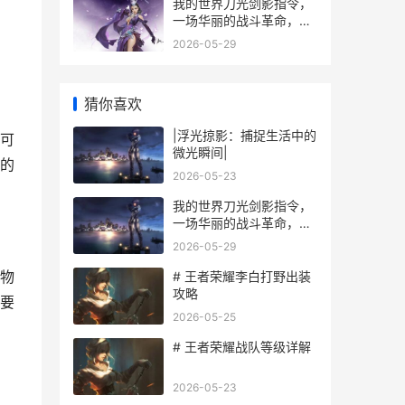
我的世界刀光剑影指令，
一场华丽的战斗革命，副
标题，赋予方块世界锋芒
2026-05-29
的艺术
猜你喜欢
|浮光掠影：捕捉生活中的
可
微光瞬间|
的
2026-05-23
我的世界刀光剑影指令，
一场华丽的战斗革命，副
标题，赋予方块世界锋芒
2026-05-29
的艺术
物
# 王者荣耀李白打野出装
攻略
要
2026-05-25
# 王者荣耀战队等级详解
2026-05-23