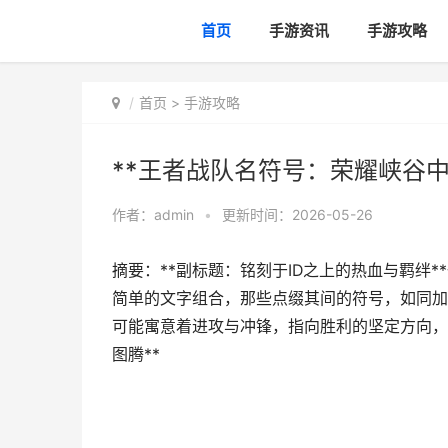
首页
手游资讯
手游攻略
首页
>
手游攻略
**王者战队名符号：荣耀峡谷中
作者：
admin
•
更新时间：2026-05-26
摘要：**副标题：铭刻于ID之上的热血与羁绊
简单的文字组合，那些点缀其间的符号，如同加
可能寓意着进攻与冲锋，指向胜利的坚定方向，圆
图腾**