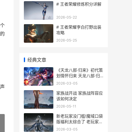
# 王者荣耀修炼积分详解
2026-05-22
个
# 王者荣耀李白打野出装
攻略
的
2026-05-25
经典文章
《天龙八部·归来》初代策
划情怀归来 天龙八部·归
来
2026-03-05
声
家族战开战 家族战阵容应
该如何决定
2026-05-11
新老玩家没门槛!魔域口袋
版福利太综合了 老玩家带
新玩家
2026-03-05