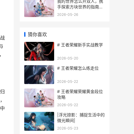
我的世界怎么开双人，携
手探索方块世界的指南，
副标题，搭建属于你和伙
2026-05-26
伴的私人乐园
猜你喜欢
战
# 王者荣耀新手实战教学
与
，
2026-05-20
# 王者荣耀怎么练走位
2026-05-22
归
# 王者荣耀荣耀黄金段位
攻略
，
2026-05-22
中
|浮光掠影：捕捉生活中的
微光瞬间|
2026-05-23