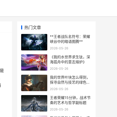
热门文章
**王者战队名符号：荣耀
峡谷中的暗语图腾**
2026-05-26
《我的水世界求生钛，深
海孤舟中的意志熔炉》
2026-05-26
是
我的世界叶块怎么得到，
，
探寻自然与技艺的绿色之
语
源
2026-05-26
王者荣耀15分钟，战术节
奏的艺术与哲学副标题
2026-05-26